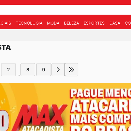
CIAIS
TECNOLOGIA
MODA
BELEZA
ESPORTES
CASA
CO
STA
2
8
9
...