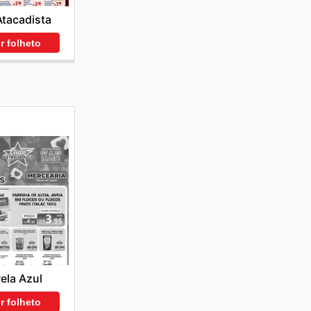
tacadista
r folheto
rela Azul
r folheto