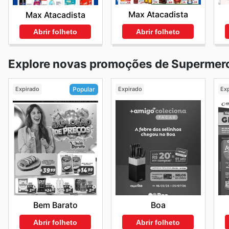
Max Atacadista
Max Atacadista
Abrir folheto
Abrir folheto
Explore novas promoções de Supermer
Expirado
Expirado
Ex
Popular
Boa
Bem Barato
Abrir folheto
Abrir folheto