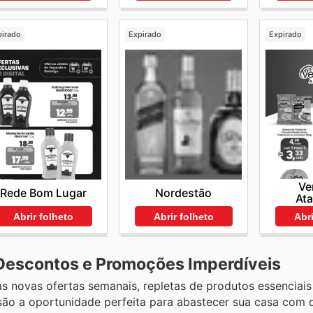
pirado
Expirado
Expirado
Ve
Rede Bom Lugar
Nordestão
Ata
Abrir folheto
Abrir folheto
Abri
 Descontos e Promoções Imperdíveis
 novas ofertas semanais, repletas de produtos essenciais 
são a oportunidade perfeita para abastecer sua casa com 