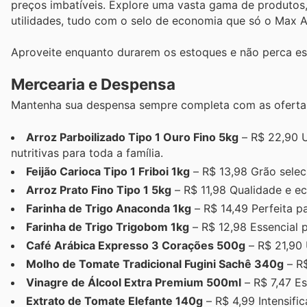
preços imbatíveis. Explore uma vasta gama de produtos,
utilidades, tudo com o selo de economia que só o Max A
Aproveite enquanto durarem os estoques e não perca est
Mercearia e Despensa
Mantenha sua despensa sempre completa com as ofertas 
Arroz Parboilizado Tipo 1 Ouro Fino 5kg
– R$ 22,90 U
nutritivas para toda a família.
Feijão Carioca Tipo 1 Friboi 1kg
– R$ 13,98 Grão selec
Arroz Prato Fino Tipo 1 5kg
– R$ 11,98 Qualidade e ec
Farinha de Trigo Anaconda 1kg
– R$ 14,49 Perfeita pa
Farinha de Trigo Trigobom 1kg
– R$ 12,98 Essencial p
Café Arábica Expresso 3 Corações 500g
– R$ 21,90 
Molho de Tomate Tradicional Fugini Sachê 340g
– R$
Vinagre de Álcool Extra Premium 500ml
– R$ 7,47 Es
Extrato de Tomate Elefante 140g
– R$ 4,99 Intensifi