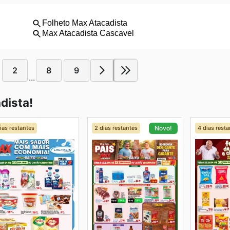
2
8
9
...
dista!
ias restantes
2 dias restantes
4 dias resta
Novo!