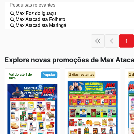
1
Explore novas promoções de Max Ataca
Válido até 1 de
2 dias restantes
2 d
Popular
nov.