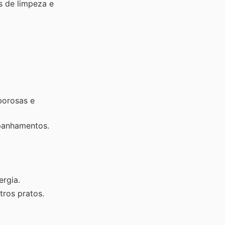
s de limpeza e
borosas e
mpanhamentos.
rgia.
tros pratos.