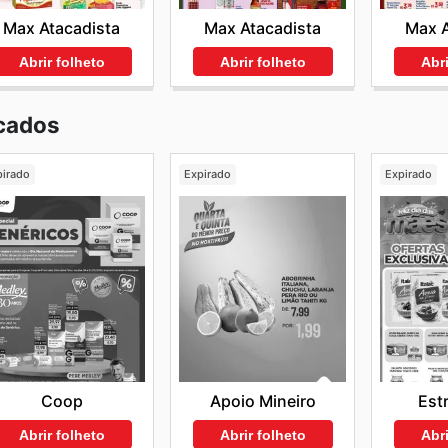
Max Atacadista
Max A
Max Atacadista
Abrir folheto
Abri
Abrir folheto
cados
pirado
Expirado
Expirado
Coop
Apoio Mineiro
Est
Abrir folheto
Abrir folheto
Abri