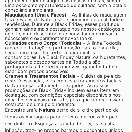
aparecem com destaque nas nossas ofertas, sendo
uma excelente oportunidade de cuidado com a pele e
consciência ambiental.
Maquiagens (Una e Faces)
– As linhas de maquiagem
Una e Faces da Natura são sinônimos de qualidade e
tendências. Durante a Black Friday, esses produtos
ganham ainda mais destaque nos nossos catálogos e
no site, com descontos que convidam a renovar o
nécessaire e experimentar novos looks.
Cuidados com o Corpo (Tododia)
– A linha Tododia
oferece hidratação e perfumação para o dia a dia,
sendo uma escolha certeira para muitos
consumidores. Na Black Friday Natura, os hidratantes,
sabonetes e desodorantes da Tododia são
protagonistas de ofertas incríveis, garantindo bem-
estar com preços acessíveis.
Cremes e Tratamentos Faciais
– Cuidar da pele do
rosto é essencial, e os cremes e tratamentos faciais
da Natura são altamente desejados. As nossas
promoções de Black Friday incluem esses itens em
destaque, com condições especiais disponíveis nos
encartes semanais e no site, para que todos possam
desfrutar de uma pele radiante.
Encontre um/a
Natura
perto de si e tire partido de
todas as vantagens para obter o melhor valor pelo
seu dinheiro. Esqueça a subida de preços e a alta
inflação.
traz-lhe preços baratos e descontos únicos