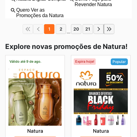
1
2
20
21
...
Explore novas promoções de Natura!
Válido até 9 de ago.
Expira hoje!
Popular
Natura
Natura