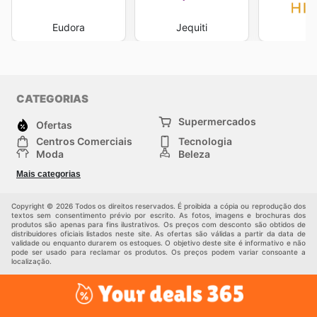
Eudora
Jequiti
Hi
CATEGORIAS
Supermercados
Ofertas
Centros Comerciais
Tecnologia
Moda
Beleza
Esportes
Casa
Mais categorias
Construção e jardinagem
Infantil
Veículos
Outros
Copyright © 2026 Todos os direitos reservados. É proibida a cópia ou reprodução dos
textos sem consentimento prévio por escrito. As fotos, imagens e brochuras dos
produtos são apenas para fins ilustrativos. Os preços com desconto são obtidos de
distribuidores oficiais listados neste site. As ofertas são válidas a partir da data de
validade ou enquanto durarem os estoques. O objetivo deste site é informativo e não
pode ser usado para reclamar os produtos. Os preços podem variar consoante a
localização.