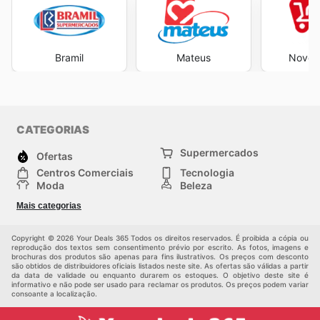
Bramil
Mateus
Novo A
CATEGORIAS
Supermercados
Ofertas
Centros Comerciais
Tecnologia
Moda
Beleza
Esportes
Casa
Mais categorias
Construção e jardinagem
Infantil
Veículos
Outros
Copyright © 2026 Your Deals 365 Todos os direitos reservados. É proibida a cópia ou
reprodução dos textos sem consentimento prévio por escrito. As fotos, imagens e
brochuras dos produtos são apenas para fins ilustrativos. Os preços com desconto
são obtidos de distribuidores oficiais listados neste site. As ofertas são válidas a partir
da data de validade ou enquanto durarem os estoques. O objetivo deste site é
informativo e não pode ser usado para reclamar os produtos. Os preços podem variar
consoante a localização.