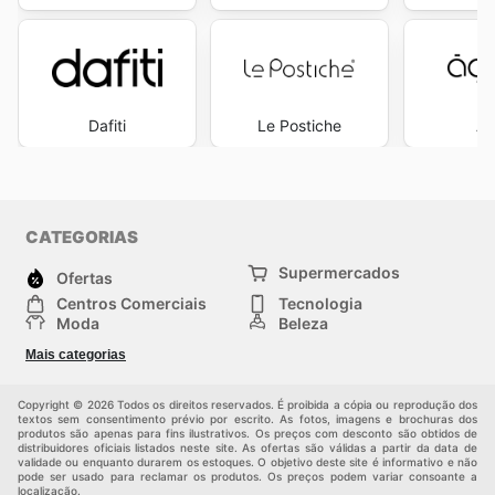
Dafiti
Le Postiche
Ág
CATEGORIAS
Supermercados
Ofertas
Centros Comerciais
Tecnologia
Moda
Beleza
Esportes
Casa
Mais categorias
Construção e jardinagem
Infantil
Veículos
Outros
Copyright © 2026 Todos os direitos reservados. É proibida a cópia ou reprodução dos
textos sem consentimento prévio por escrito. As fotos, imagens e brochuras dos
produtos são apenas para fins ilustrativos. Os preços com desconto são obtidos de
distribuidores oficiais listados neste site. As ofertas são válidas a partir da data de
validade ou enquanto durarem os estoques. O objetivo deste site é informativo e não
pode ser usado para reclamar os produtos. Os preços podem variar consoante a
localização.