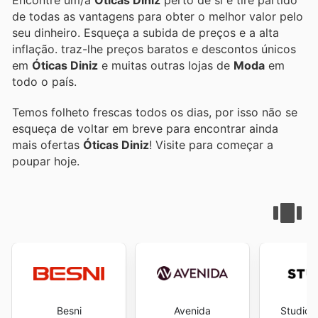
Encontre um/a
Óticas Diniz
perto de si e tire partido
de todas as vantagens para obter o melhor valor pelo
seu dinheiro. Esqueça a subida de preços e a alta
inflação.
traz-lhe preços baratos e descontos únicos
em
Óticas Diniz
e muitas outras lojas de
Moda
em
todo o país.
Temos folheto frescas todos os dias, por isso não se
esqueça de voltar em breve para encontrar ainda
mais ofertas
Óticas Diniz
! Visite
para começar a
poupar hoje.
Besni
Avenida
Studio 