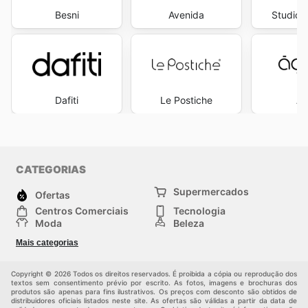
Besni
Avenida
Studio 
Dafiti
Le Postiche
Ág
CATEGORIAS
Supermercados
Ofertas
Centros Comerciais
Tecnologia
Moda
Beleza
Esportes
Casa
Mais categorias
Construção e jardinagem
Infantil
Veículos
Outros
Copyright © 2026 Todos os direitos reservados. É proibida a cópia ou reprodução dos
textos sem consentimento prévio por escrito. As fotos, imagens e brochuras dos
produtos são apenas para fins ilustrativos. Os preços com desconto são obtidos de
distribuidores oficiais listados neste site. As ofertas são válidas a partir da data de