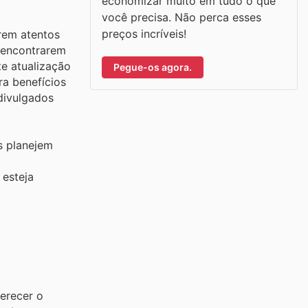
economizar muito em tudo o que
você precisa. Não perca esses
preços incríveis!
rem atentos
 encontrarem
te atualização
Pegue-os agora.
a benefícios
divulgados
s planejem
 esteja
erecer o