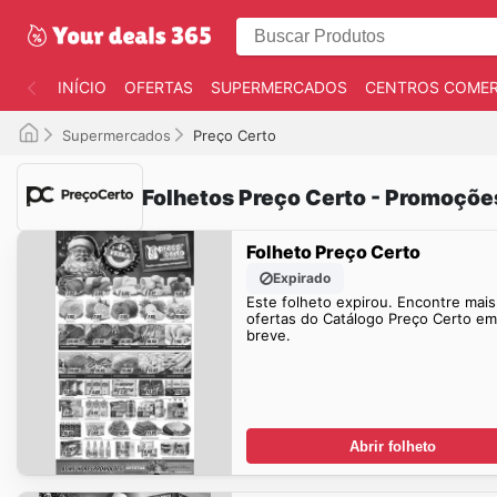
INÍCIO
OFERTAS
SUPERMERCADOS
CENTROS COMER
Supermercados
Preço Certo
Folhetos Preço Certo - Promoçõe
Folheto Preço Certo
Expirado
Este folheto expirou. Encontre mais
ofertas do Catálogo Preço Certo em
breve.
Abrir folheto