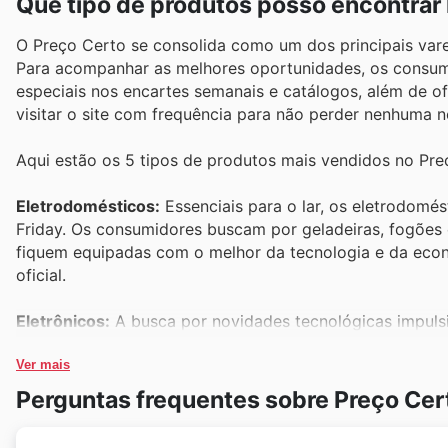
Que tipo de produtos posso encontrar
O Preço Certo se consolida como um dos principais varej
Para acompanhar as melhores oportunidades, os consu
especiais nos encartes semanais e catálogos, além de ofe
visitar o site com frequência para não perder nenhuma
Aqui estão os 5 tipos de produtos mais vendidos no Pre
Eletrodomésticos:
Essenciais para o lar, os eletrodomé
Friday. Os consumidores buscam por geladeiras, fogões 
fiquem equipadas com o melhor da tecnologia e da econo
oficial.
Eletrônicos:
A busca por novidades tecnológicas impuls
videogames. O Preço Certo oferece condições especiais 
demanda ainda mais acessíveis. Fique de olho nos deals 
Ver mais
Perguntas frequentes sobre Preço Cer
Móveis:
Renovar a casa com móveis novos e de qualida
ideal para realizar esse sonho. São oferecidos preços 