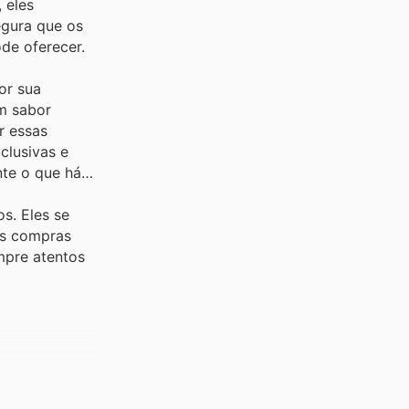
 eles
egura que os
de oferecer.
or sua
m sabor
r essas
clusivas e
nte o que há
s. Eles se
as compras
mpre atentos