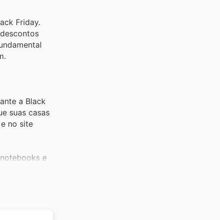
ack Friday.
 descontos
 fundamental
m.
ante a Black
ue suas casas
e no site
 notebooks e
de alta
é o momento
que nos