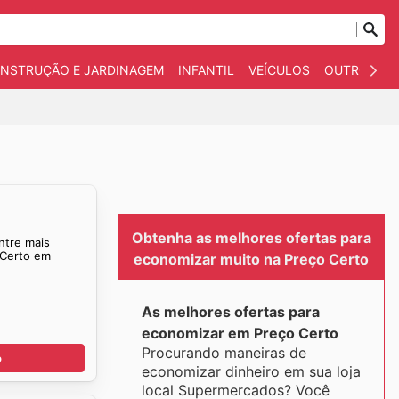
NSTRUÇÃO E JARDINAGEM
INFANTIL
VEÍCULOS
OUTROS
Obtenha as melhores ofertas para
ntre mais
 Certo em
economizar muito na Preço Certo
As melhores ofertas para
economizar em Preço Certo
Procurando maneiras de
o
economizar dinheiro em sua loja
local Supermercados? Você