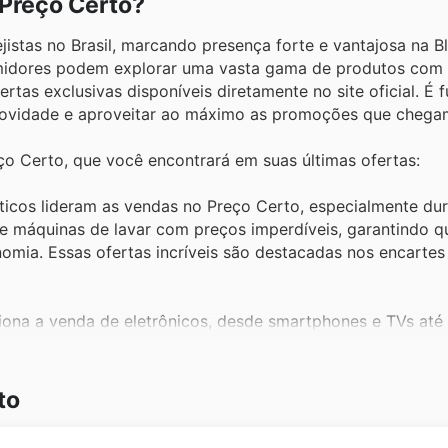
 Preço Certo?
istas no Brasil, marcando presença forte e vantajosa na Bl
midores podem explorar uma vasta gama de produtos com
rtas exclusivas disponíveis diretamente no site oficial. É
 novidade e aproveitar ao máximo as promoções que chega
ço Certo, que você encontrará em suas últimas ofertas:
sticos lideram as vendas no Preço Certo, especialmente dur
e máquinas de lavar com preços imperdíveis, garantindo q
mia. Essas ofertas incríveis são destacadas nos encartes 
iona a venda de eletrônicos, desde smartphones e TVs até
em suas promoções de Black Friday, tornando esses itens 
do site para garantir seu próximo gadget.
to
de é um desejo comum, e a Black Friday no Preço Certo 
competitivos em sofás, mesas, camas e armários, com desta