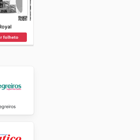
 mercado.
romisso
 fazendo
Royal
o's
r folheto
egreiros