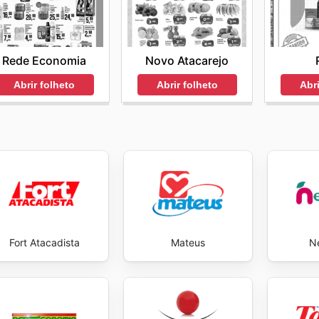
ente do que há de melhor em termos de custo-benefício no
sales this week
e
Preço Certo weekly ads
reforça o comp
 com o Preço Certo, você não está apenas comprando; está
Rede Economia
Novo Atacarejo
 planejamento financeiro. Stay up to date with Preço Cert
Abrir folheto
Abrir folheto
Abri
Fort Atacadista
Mateus
N