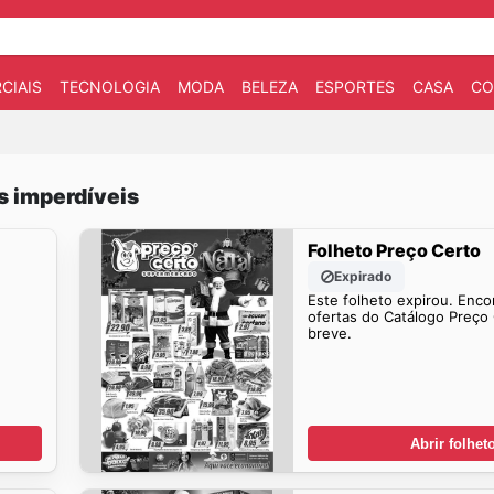
CIAIS
TECNOLOGIA
MODA
BELEZA
ESPORTES
CASA
CO
s imperdíveis
Folheto Preço Certo
Expirado
Este folheto expirou. Enco
ofertas do Catálogo Preço
breve.
Abrir folhet