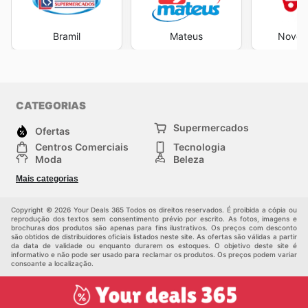
Bramil
Mateus
Novo A
CATEGORIAS
Supermercados
Ofertas
Centros Comerciais
Tecnologia
Moda
Beleza
Esportes
Casa
Mais categorias
Construção e jardinagem
Infantil
Veículos
Outros
Copyright © 2026 Your Deals 365 Todos os direitos reservados. É proibida a cópia ou
reprodução dos textos sem consentimento prévio por escrito. As fotos, imagens e
brochuras dos produtos são apenas para fins ilustrativos. Os preços com desconto
são obtidos de distribuidores oficiais listados neste site. As ofertas são válidas a partir
da data de validade ou enquanto durarem os estoques. O objetivo deste site é
informativo e não pode ser usado para reclamar os produtos. Os preços podem variar
consoante a localização.