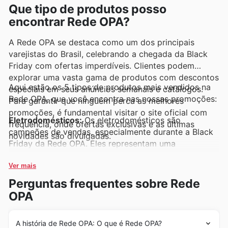
Que tipo de produtos posso
encontrar Rede OPA?
A Rede OPA se destaca como um dos principais
varejistas do Brasil, celebrando a chegada da Black
Friday com ofertas imperdíveis. Clientes podem
explorar uma vasta gama de produtos com descontos
Aqui estão os 5 tipos de produtos mais vendidos na
especiais em seus anúncios semanais e catálogos.
Rede OPA, que você encontra nas nossas promoções:
Para garantir que ninguém perca as melhores
promoções, é fundamental visitar o site oficial com
Eletrodomésticos:
Os eletrodomésticos são
frequência, onde ofertas exclusivas e as últimas
campeões de vendas, especialmente durante a Black
novidades são divulgadas.
Friday da Rede OPA. Eles representam uma
oportunidade única de renovar a casa com itens de
alta qualidade a preços acessíveis, garantindo sempre
Ver mais
as melhores ofertas nos anúncios semanais da Rede
Perguntas frequentes sobre Rede
OPA.
OPA
Smartphones:
A demanda por smartphones
modernos é altíssima, e na Rede OPA, eles se tornam
A história de Rede OPA: O que é Rede OPA?