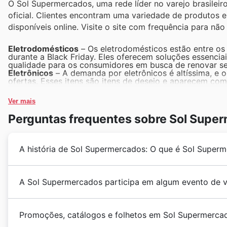
O Sol Supermercados, uma rede líder no varejo brasileiro
oficial. Clientes encontram uma variedade de produtos
disponíveis online. Visite o site com frequência para 
Eletrodomésticos
– Os eletrodomésticos estão entre o
durante a Black Friday. Eles oferecem soluções essenci
qualidade para os consumidores em busca de renovar se
Eletrônicos
– A demanda por eletrônicos é altíssima, e 
ofertas. Esses itens são itens de desejo e aparecem co
de ofertas, representando uma excelente oportunidade 
Móveis
– Transformar a casa com móveis novos é um dos
Ver mais
oferecem conforto e estilo, e suas promoções são espe
para quem busca renovar os ambientes com preços espe
Perguntas frequentes sobre Sol Supe
Perfumaria e Cosméticos
– A categoria de perfumaria 
decepciona em suas Sol Supermercados offers. Clientes 
tornando a Black Friday o momento ideal para adquirir i
Brinquedos
– Para as famílias, os brinquedos são uma p
A história de Sol Supermercados: O que é Sol Super
deals de forma estratégica. Durante a Black Friday, a 
experiência ainda mais gratificante, com muitas opções n
A história do Sol Supermercados no Brasil é uma tra
A Sol Supermercados participa em algum evento de 
em 1988, em Belo Horizonte, por Geraldo de Souza e 
visão clara: oferecer aos seus clientes produtos de
Aproveite as Melhores Ocasiões de Economia no So
confiança que perdura até hoje. Ao longo dos anos,
Promoções, catálogos e folhetos em Sol Supermerca
O Sol Supermercados, presente em todo o Brasil, ofe
necessidades e os anseios dos consumidores por uma