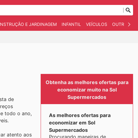
NSTRUÇÃO E JARDINAGEM
INFANTIL
VEÍCULOS
OUTROS
Obtenha as melhores ofertas para
economizar muito na Sol
Supermercados
sta de
preços
e todo o ano,
As melhores ofertas para
eis.
economizar em Sol
Supermercados
ar atento aos
Procurando maneiras de