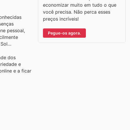
economizar muito em tudo o que
você precisa. Não perca esses
conhecidas
preços incríveis!
senças
ene pessoal,
Pegue-os agora.
cilmente
 Sol
ade dos
riedade e
line e a ficar