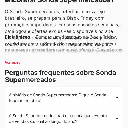
encontrar Sonda Supermercados?
O Sonda Supermercados, referência no varejo
brasileiro, se prepara para a Black Friday com
promoções imperdíveis. Em seus encartes semanais,
catálogos e ofertas exclusivas disponíveis no site
Eletrônicos
– Sempre um destaque na Black Friday,
oficial, eles destacam os produtos que conquistam
os eletrônicos do Sonda Supermercados aparecem
seus clientes. Visitem o site frequentemente para
com preços arrasadores em suas ofertas. Eles são um
ficarem por dentro das novidades e economizarem de
dos produtos mais procurados, garantindo tecnologia
verdade.
e entretenimento para toda a família com os
Ver mais
descontos especiais.
Perguntas frequentes sobre Sonda
Supermercados
Eletrodomésticos
– A busca por eletrodomésticos
eficientes e com preços acessíveis é grande durante a
Black Friday do Sonda Supermercados. Essas ofertas
A história de Sonda Supermercados: O que é Sonda
Supermercados?
em seus encartes semanais e no site oficial são a
oportunidade perfeita para renovar a casa com
A história do Sonda Supermercados é marcada por uma
economia.
A Sonda Supermercados participa em algum evento
trajetória de dedicação e crescimento contínuo no
de vendas sazonal ao longo do ano?
Brasil. Fundados em 1986, eles iniciaram sua jornada
Produtos de Mercearia
– Itens essenciais de