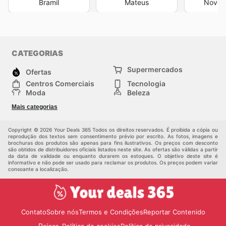
Bramil
Mateus
Novo A
CATEGORIAS
Supermercados
Ofertas
Centros Comerciais
Tecnologia
Moda
Beleza
Esportes
Casa
Mais categorias
Construção e jardinagem
Infantil
Veículos
Outros
Copyright © 2026 Your Deals 365 Todos os direitos reservados. É proibida a cópia ou
reprodução dos textos sem consentimento prévio por escrito. As fotos, imagens e
brochuras dos produtos são apenas para fins ilustrativos. Os preços com desconto
são obtidos de distribuidores oficiais listados neste site. As ofertas são válidas a partir
da data de validade ou enquanto durarem os estoques. O objetivo deste site é
informativo e não pode ser usado para reclamar os produtos. Os preços podem variar
consoante a localização.
Contato
Sobre nós
Termos e Condições
Reportar Contenido