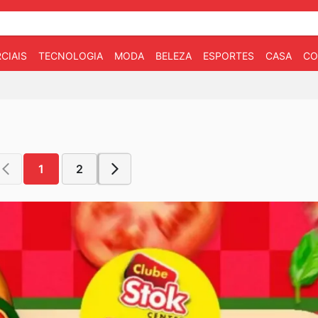
CIAIS
TECNOLOGIA
MODA
BELEZA
ESPORTES
CASA
CO
1
2