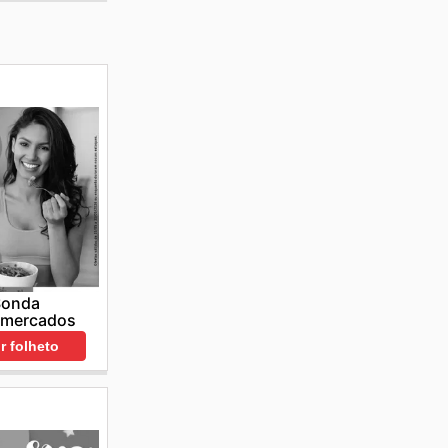
Sonda
rmercados
r folheto