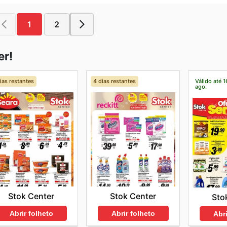
1
2
er!
ias restantes
4 dias restantes
Válido até 1
ago.
Stok Center
Stok Center
Sto
Abrir folheto
Abrir folheto
Abri