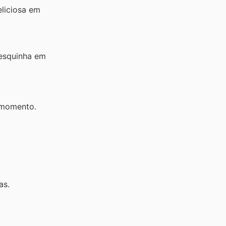
eliciosa em
resquinha em
 momento.
.
as.