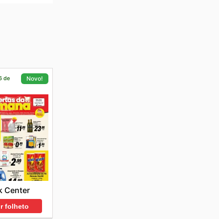
6 de
Novo!
k Center
r folheto