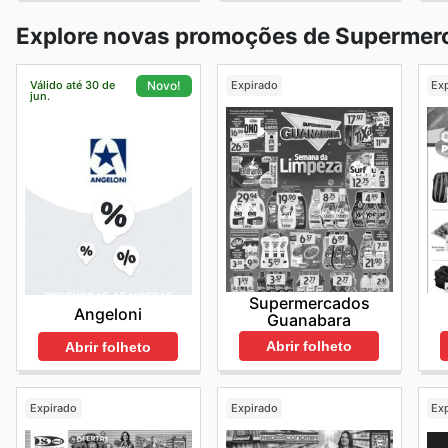
Explore novas promoções de Supermer
Válido até 30 de
Expirado
Ex
Novo!
jun.
Supermercados
Angeloni
Guanabara
Abrir folheto
Abrir folheto
Expirado
Expirado
Ex