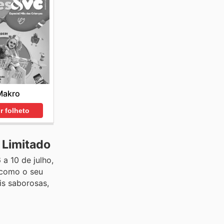
Makro
r folheto
 Limitado
a 10 de julho,
 como o seu
is saborosas,