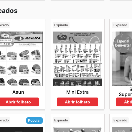
cados
pirado
Expirado
Expirado
Asun
Mini Extra
Supe
Abrir folheto
Abrir folheto
Abri
pirado
Expirado
Expirado
Popular