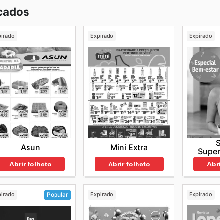
cados
pirado
Expirado
Expirado
Asun
Mini Extra
Supe
Abrir folheto
Abrir folheto
Abri
pirado
Expirado
Expirado
Popular