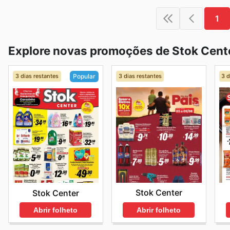
1
Explore novas promoções de Stok Cent
3 dias restantes
3 dias restantes
3 d
Popular
Stok Center
Stok Center
Abrir folheto
Abrir folheto