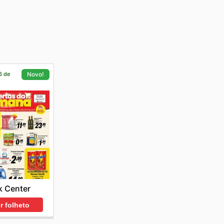
6 de
Novo!
k Center
r folheto