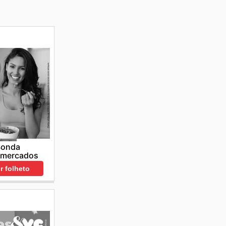
Sonda
rmercados
r folheto