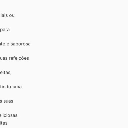
iais ou
 para
nte e saborosa
uas refeições
eitas,
ntindo uma
s suas
liciosas.
tas,