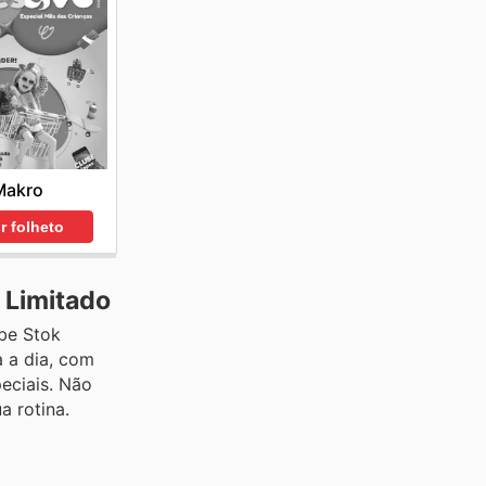
Makro
r folheto
 Limitado
be Stok
a a dia, com
eciais. Não
a rotina.