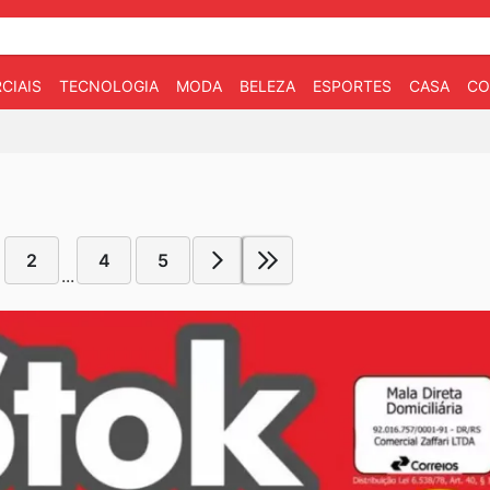
CIAIS
TECNOLOGIA
MODA
BELEZA
ESPORTES
CASA
CO
2
4
5
...