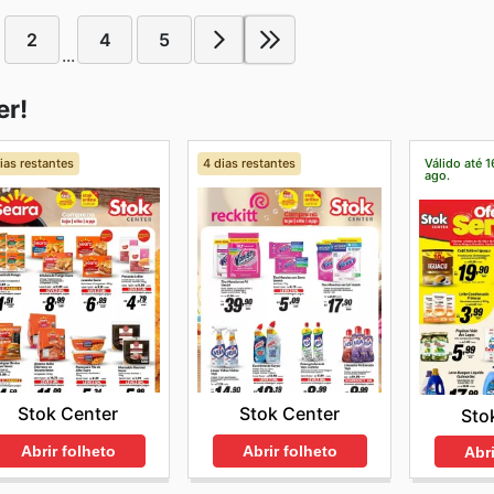
2
4
5
...
er!
ias restantes
4 dias restantes
Válido até 1
ago.
Stok Center
Stok Center
Sto
Abrir folheto
Abrir folheto
Abri