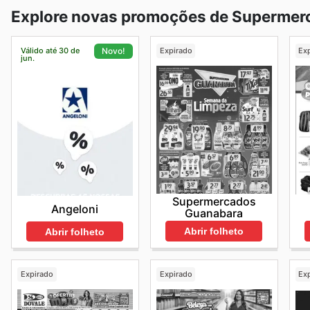
Explore novas promoções de Supermer
Válido até 30 de
Expirado
Ex
Novo!
jun.
Supermercados
Angeloni
Guanabara
Abrir folheto
Abrir folheto
Expirado
Expirado
Ex