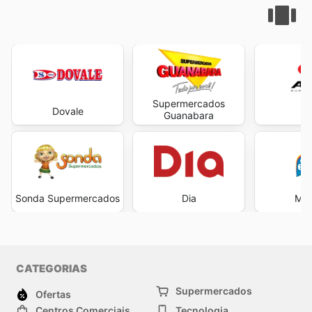
Supermercados
Dovale
A
Guanabara
Sonda Supermercados
Dia
Min
CATEGORIAS
Supermercados
Ofertas
Centros Comerciais
Tecnologia