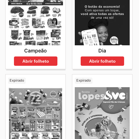
Campeão
Dia
Abrir folheto
Abrir folheto
Expirado
Expirado