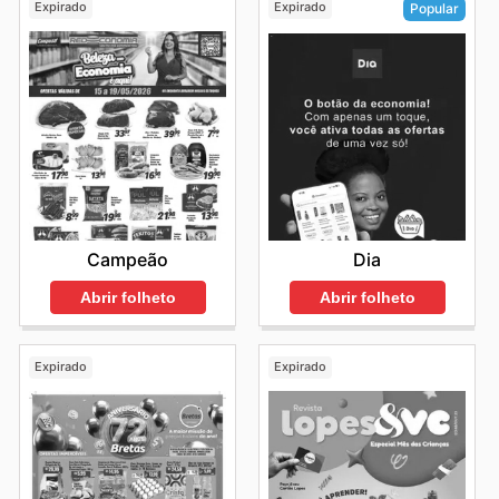
Expirado
Expirado
Popular
Campeão
Dia
Abrir folheto
Abrir folheto
Expirado
Expirado