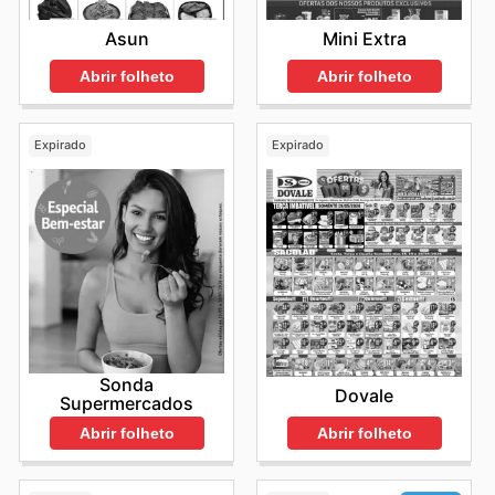
Asun
Mini Extra
Abrir folheto
Abrir folheto
Expirado
Expirado
Sonda
Dovale
Supermercados
Abrir folheto
Abrir folheto