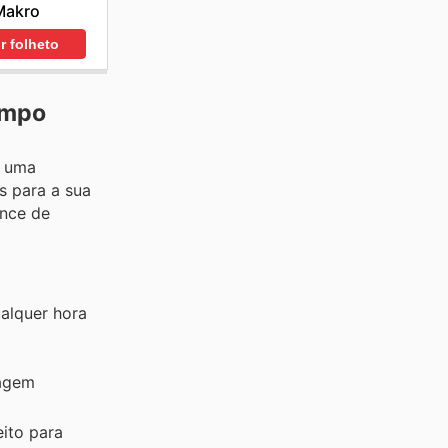
Makro
r folheto
empo
r uma
s para a sua
ance de
alquer hora
lagem
ito para