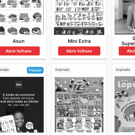
Asun
Mini Extra
Supe
Abrir folheto
Abrir folheto
Abri
pirado
Expirado
Expirado
Popular