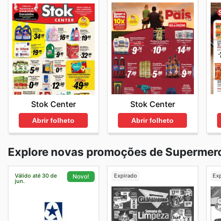
Stok Center
Stok Center
Abrir folheto
Abrir folheto
Explore novas promoções de Supermer
Válido até 30 de
Expirado
Ex
Novo!
jun.