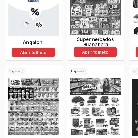
Supermercados
Angeloni
Guanabara
Abrir folheto
Abrir folheto
Expirado
Expirado
Ex