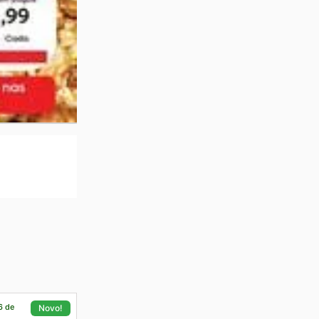
6 de
Novo!