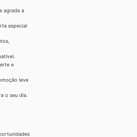
e agrada a
rta especial
tos,
atível.
erte e
romoção leve
a o seu dia.
portunidades