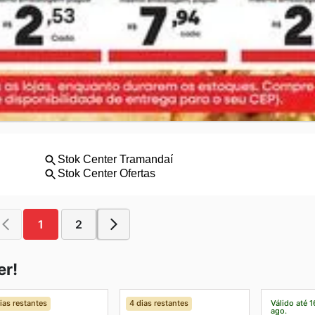
1
2
er!
ias restantes
4 dias restantes
Válido até 1
ago.