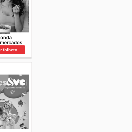
Sonda
rmercados
r folheto