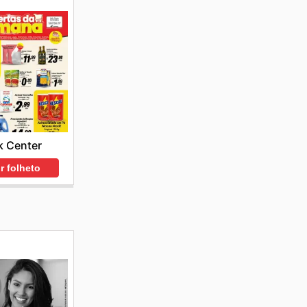
k Center
r folheto