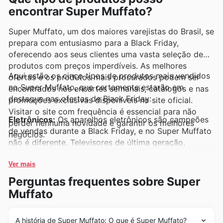
encontrar Super Muffato?
Super Muffato, um dos maiores varejistas do Brasil, se
prepara com entusiasmo para a Black Friday,
oferecendo aos seus clientes uma vasta seleção de
produtos com preços imperdíveis. As melhores
Aqui estão os cinco tipos de produtos mais vendidos
ofertas e os produtos mais procurados podem ser
no Super Muffato, que certamente estarão em
encontrados nos encartes semanais, catálogos e nas
destaque nas ofertas de Black Friday:
promoções exclusivas disponíveis no site oficial.
Visitar o site com frequência é essencial para não
Eletrônicos:
Os aparelhos eletrônicos são campeões
perder nenhuma novidade e garantir os melhores
de vendas durante a Black Friday, e no Super Muffato
negócios.
não é diferente. Televisores de última geração,
smartphones, notebooks e outros gadgets aparecem
com descontos agressivos nos encartes semanais do
Ver mais
Super Muffato. É a oportunidade perfeita para
Perguntas frequentes sobre Super
renovar seus dispositivos ou adquirir aquele item
Muffato
tecnológico desejado com as melhores ofertas.
Eletrodomésticos:
Facilitar o dia a dia com
A história de Super Muffato: O que é Super Muffato?