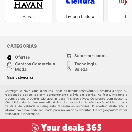
Havan
Livraria Leitura
Loj
CATEGORIAS
Supermercados
Ofertas
Centros Comerciais
Tecnologia
Moda
Beleza
Esportes
Casa
Mais categorias
Construção e jardinagem
Infantil
Veículos
Outros
Copyright © 2026 Your Deals 365 Todos os direitos reservados. É proibida a cópia ou
reprodução dos textos sem consentimento prévio por escrito. As fotos, imagens e
brochuras dos produtos são apenas para fins ilustrativos. Os preços com desconto
são obtidos de distribuidores oficiais listados neste site. As ofertas são válidas a partir
da data de validade ou enquanto durarem os estoques. O objetivo deste site é
informativo e não pode ser usado para reclamar os produtos. Os preços podem variar
consoante a localização.