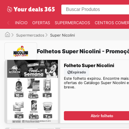
INÍCIO
OFERTAS
SUPERMERCADOS
CENTROS COMER
Supermercados
Super Nicolini
Folhetos Super Nicolini - Promoç
Folheto Super Nicolini
Expirado
Este folheto expirou. Encontre mais
ofertas do Catálogo Super Nicolini 
breve.
Abrir folheto