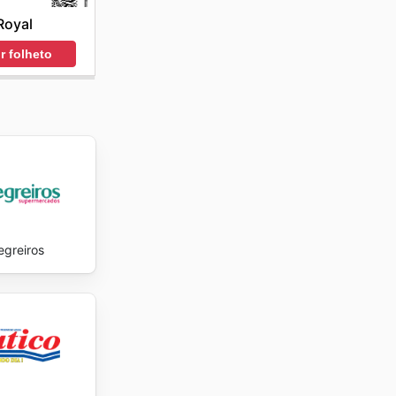
cio. A
Royal
ar ao
Super
r folheto
r as
de os
jam
 sempre
enciais,
s
Super
 poder
íveis
egreiros
sas e
 to date