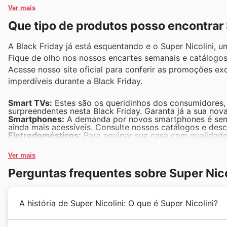
Ver mais
Que tipo de produtos posso encontrar 
A Black Friday já está esquentando e o Super Nicolini, um
Fique de olho nos nossos encartes semanais e catálogos
Acesse nosso site oficial para conferir as promoções exc
imperdíveis durante a Black Friday.
Smart TVs:
Estes são os queridinhos dos consumidores, 
surpreendentes nesta Black Friday. Garanta já a sua no
Smartphones:
A demanda por novos smartphones é sempre
ainda mais acessíveis. Consulte nossos catálogos e des
Eletrodomésticos:
Para equipar sua casa com qualidade
força nas nossas promoções de Black Friday, refletindo 
Notebooks:
Trabalhar, estudar ou se divertir com um b
Ver mais
de vendas e conta com ofertas imperdíveis nos Super Nico
Perfumes e Cosméticos:
Cuide de você com as melhores
Perguntas frequentes sobre Super Nico
altíssima, e o Super Nicolini oferece uma seleção espe
Friday.
A história de Super Nicolini: O que é Super Nicolini?