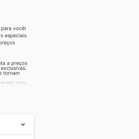
s para você!
s especiais.
 preços
ta a preços
exclusivas.
se tornam
parecem com
cam.
ooks é campeã
cos é
ertas de Black