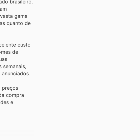
do brasileiro.
nam
a vasta gama
das quanto de
celente custo-
Nomes de
uas
s semanais,
e anunciados.
m preços
ada compra
ades e