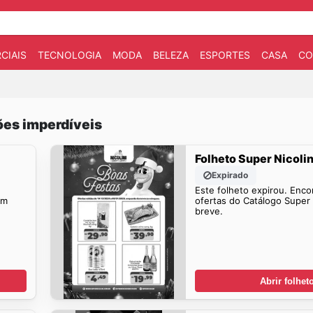
CIAIS
TECNOLOGIA
MODA
BELEZA
ESPORTES
CASA
CO
ões imperdíveis
Folheto Super Nicolin
Expirado
Este folheto expirou. Enco
em
ofertas do Catálogo Super 
breve.
Abrir folhet