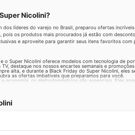
Super Nicolini?
 dos líderes do varejo no Brasil, preparou ofertas incrívei
, pois os produtos mais procurados já estão com desconto
lusivas e aproveite para garantir seus itens favoritos com
e o Super Nicolini oferece modelos com tecnologia de pon
va TV, destaque nos nossos encartes semanais e promoções 
 alta, e durante a Black Friday do Super Nicolini, eles 
cubra as ofertas imbatíveis que preparamos para você.
 e economia, os eletrodomésticos são essenciais. Eles a
a alta procura e o valor agregado que nossos clientes bus
om notebook agora ficou mais fácil. A categoria de noteb
lini deals e na Black Friday sales.
 marcas e fragrâncias. A procura por perfumes e cosméti
lini
cial com descontos que você não pode perder nas nossas of