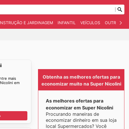
NSTRUÇÃO E JARDINAGEM
INFANTIL
VEÍCULOS
OUTROS
i
Obtenha as melhores ofertas para
ntre mais
Nicolini em
economizar muito na Super Nicolini
As melhores ofertas para
economizar em Super Nicolini
Procurando maneiras de
o
economizar dinheiro em sua loja
local Supermercados? Você