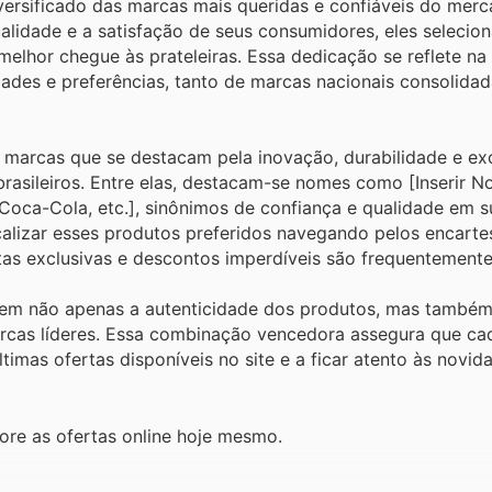
versificado das marcas mais queridas e confiáveis do merca
lidade e a satisfação de seus consumidores, eles selecio
melhor chegue às prateleiras. Essa dedicação se reflete n
ades e preferências, tanto de marcas nacionais consolida
r marcas que se destacam pela inovação, durabilidade e ex
brasileiros. Entre elas, destacam-se nomes como [Inserir 
r,Coca-Cola, etc.], sinônimos de confiança e qualidade em s
calizar esses produtos preferidos navegando pelos encarte
rtas exclusivas e descontos imperdíveis são frequentement
ntem não apenas a autenticidade dos produtos, mas també
rcas líderes. Essa combinação vencedora assegura que c
últimas ofertas disponíveis no site e a ficar atento às novid
ore as ofertas online hoje mesmo.