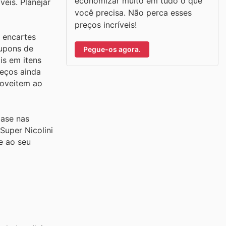
economizar muito em tudo o que
eis. Planejar
você precisa. Não perca esses
preços incríveis!
s encartes
cupons de
Pegue-os agora.
is em itens
reços ainda
roveitem ao
base nas
Super Nicolini
e ao seu