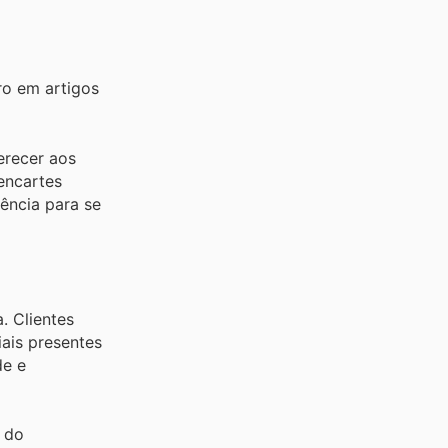
ro em artigos
erecer aos
encartes
ência para se
. Clientes
ais presentes
de e
y do