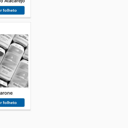
o Atacarejo
r folheto
arone
r folheto