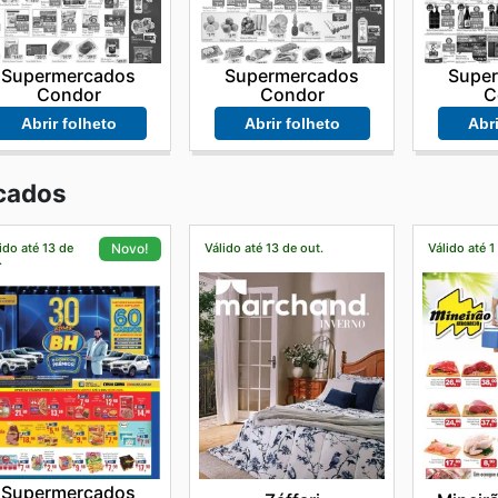
Supermercados
Supermercados
Supe
Condor
Condor
C
Abrir folheto
Abrir folheto
Abri
cados
ido até 13 de
Válido até 13 de out.
Válido até 1
Novo!
.
Supermercados