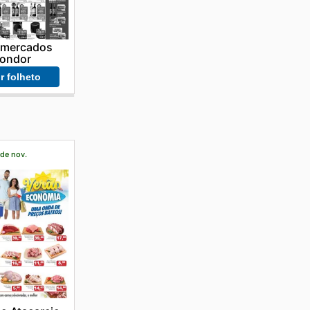
rmercados
ondor
r folheto
 de nov.