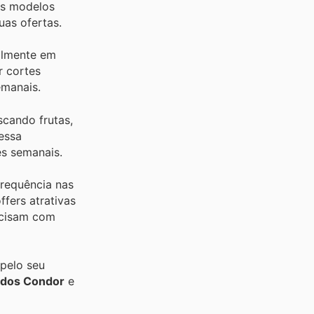
os modelos
uas ofertas.
almente em
r cortes
emanais.
cando frutas,
essa
es semanais.
frequência nas
fers atrativas
ecisam com
 pelo seu
dos Condor
e