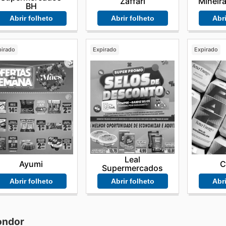
Záffari
Mineirã
BH
Abrir folheto
Abri
Abrir folheto
pirado
Expirado
Expirado
Leal
Ayumi
C
Supermercados
Abrir folheto
Abri
Abrir folheto
ondor