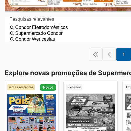
1
Explore novas promoções de Supermer
4 dias restantes
Expirado
Ex
Novo!