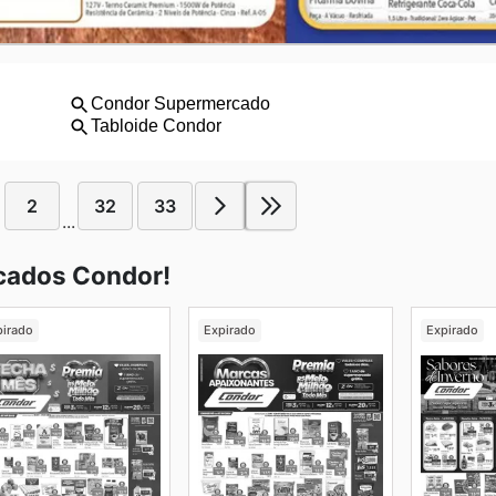
2
32
33
...
cados Condor!
pirado
Expirado
Expirado