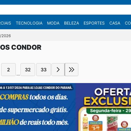
CIAIS
TECNOLOGIA
MODA
BELEZA
ESPORTES
CASA
CO
7/2026
DOS CONDOR
2
32
33
...