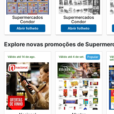
Supermercados
Supermercados
Condor
Condor
Abrir folheto
Abrir folheto
Explore novas promoções de Supermer
Válido até 14 de ago.
Válido até 4 de set.
Vál
Popular
set