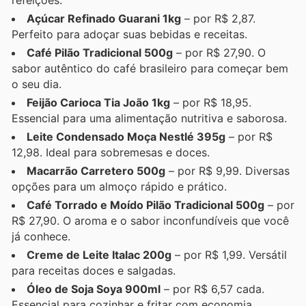
Açúcar Refinado Guarani 1kg
– por R$ 2,87.
Perfeito para adoçar suas bebidas e receitas.
Café Pilão Tradicional 500g
– por R$ 27,90. O
sabor autêntico do café brasileiro para começar bem
o seu dia.
Feijão Carioca Tia João 1kg
– por R$ 18,95.
Essencial para uma alimentação nutritiva e saborosa.
Leite Condensado Moça Nestlé 395g
– por R$
12,98. Ideal para sobremesas e doces.
Macarrão Carretero 500g
– por R$ 9,99. Diversas
opções para um almoço rápido e prático.
Café Torrado e Moído Pilão Tradicional 500g
– por
R$ 27,90. O aroma e o sabor inconfundíveis que você
já conhece.
Creme de Leite Italac 200g
– por R$ 1,99. Versátil
para receitas doces e salgadas.
Óleo de Soja Soya 900ml
– por R$ 6,57 cada.
Essencial para cozinhar e fritar com economia.