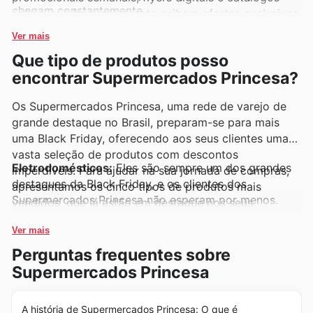
chegam constantemente.
online, que frequentemente exibem ofertas exclusivas
e promoções imperdíveis, tornando a experiência de
Ver mais
compra ainda mais vantajosa.
Que tipo de produtos posso
encontrar Supermercados Princesa?
Os Supermercados Princesa, uma rede de varejo de
grande destaque no Brasil, preparam-se para mais
uma Black Friday, oferecendo aos seus clientes uma
vasta seleção de produtos com descontos
Eletrodomésticos:
Eles são sempre um dos grandes
imperdíveis. Para ajudar na sua jornada de compras,
destaques da Black Friday, e os clientes dos
apresentamos os cinco tipos de produtos mais
Supermercados Princesa não esperam por menos.
vendidos, que já estão em destaque nos seus
Suas ofertas incluem desde refrigeradores e fogões
anúncios semanais, catálogos e promoções exclusivas
até pequenos eletroportáteis, todos com preços
Ver mais
disponíveis no site oficial. Visite com frequência para
reduzidos e ideais para quem busca renovar a casa.
ficar por dentro das novidades e das melhores
Perguntas frequentes sobre
Fique atento aos Supermercados Princesa deals para
ofertas.
Supermercados Princesa
não perder essas oportunidades.
Smartphones e Eletrônicos:
A procura por novas
A história de Supermercados Princesa: O que é