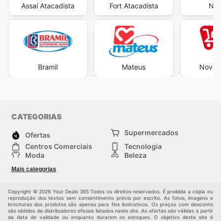
Assaí Atacadista
Fort Atacadista
Neg
Bramil
Mateus
Novo A
CATEGORIAS
Supermercados
Ofertas
Centros Comerciais
Tecnologia
Moda
Beleza
Esportes
Casa
Mais categorias
Construção e jardinagem
Infantil
Veículos
Outros
Copyright © 2026 Your Deals 365 Todos os direitos reservados. É proibida a cópia ou
reprodução dos textos sem consentimento prévio por escrito. As fotos, imagens e
brochuras dos produtos são apenas para fins ilustrativos. Os preços com desconto
são obtidos de distribuidores oficiais listados neste site. As ofertas são válidas a partir
da data de validade ou enquanto durarem os estoques. O objetivo deste site é