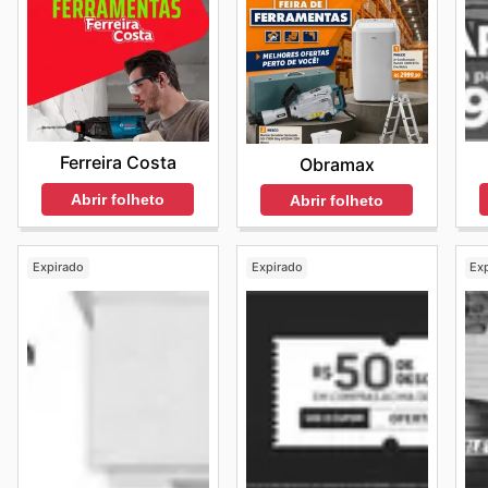
Ferreira Costa
Obramax
Abrir folheto
Abrir folheto
Expirado
Expirado
Ex