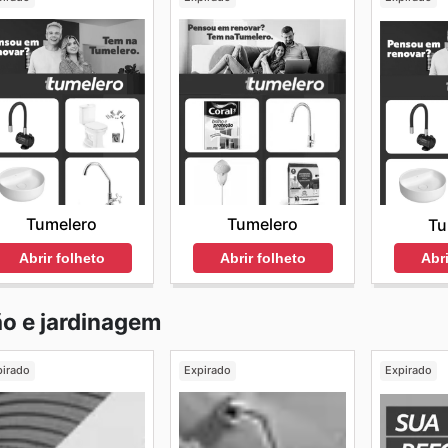
Tumelero
Tumelero
Tu
Abrir folheto
Abrir folheto
Abri
o e jardinagem
pirado
Expirado
Expirado