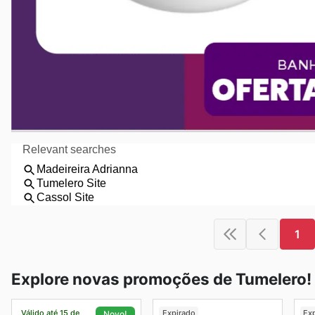
1
Explore novas promoções de Tumelero!
Válido até 15 de
Expirado
Ex
Novo!