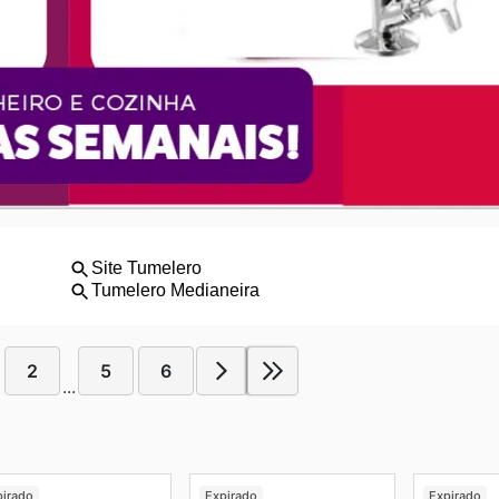
2
5
6
...
pirado
Expirado
Expirado