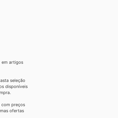
 em artigos
vasta seleção
os disponíveis
ompra.
a com preços
imas ofertas