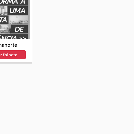
hanorte
r folheto