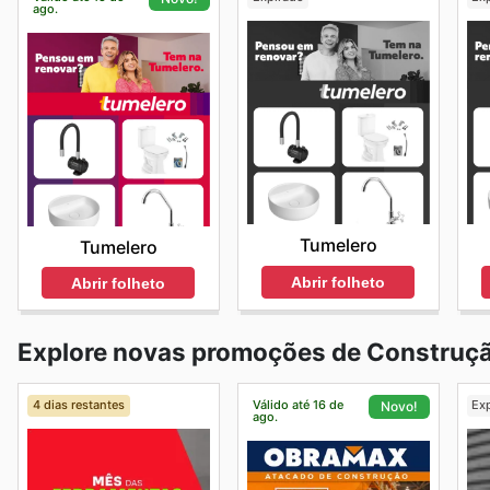
ago.
Tumelero
Tumelero
Abrir folheto
Abrir folheto
Explore novas promoções de Construçã
4 dias restantes
Válido até 16 de
Ex
Novo!
ago.