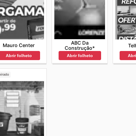
ABC Da
Mauro Center
Tel
Construção*
Abrir folheto
Abrir folheto
Abri
pirado