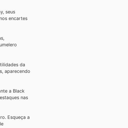
y, seus
nos encartes
s,
Tumelero
tilidades da
es, aparecendo
ante a Black
destaques nas
iro. Esqueça a
de