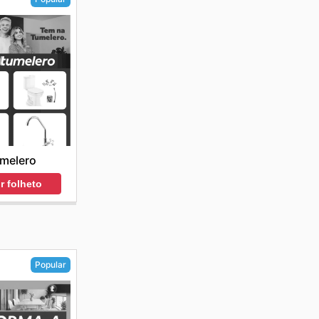
melero
r folheto
Popular