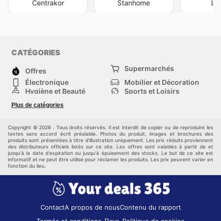
Centrakor
Stanhome
La
CATÉGORIES
Supermarchés
Offres
Électronique
Mobilier et Décoration
Hygiène et Beauté
Sports et Loisirs
Mode
Enfants
Plus de catégories
Animalerie
Véhicules
Bricolage, jardin et
Autres
maison
Copyright © 2026 . Tous droits réservés. Il est interdit de copier ou de reproduire les
textes sans accord écrit préalable. Photos du produit, images et brochures des
produits sont présentées à titre d'illustration uniquement. Les prix réduits proviennent
des distributeurs officiels listés sur ce site. Les offres sont valables à partir de et
jusqu'à la date d'expiration ou jusqu'à épuisement des stocks. Le but de ce site est
informatif et ne peut être utilisé pour réclamer les produits. Les prix peuvent varier en
fonction du lieu.
Contact
A propos de nous
Contenu du rapport