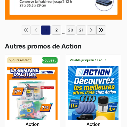
1
2
20
21
...
Autres promos de Action
5 jours restant
Valable jusqu'au 17 août
Nouveau!
Action
Action