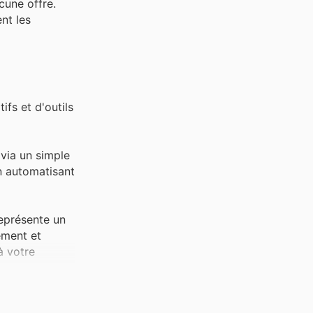
cune offre.
nt les
fs et d'outils
 via un simple
n automatisant
représente un
ement et
à votre