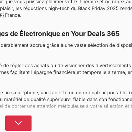
que vous puissiez planifier votre itinéraire et ne ratiez au
aisir, les réductions high-tech du Black Friday 2025 rende
🇷 France.
ges de Électronique en Your Deals 365
dérablement accrue grâce à une vaste sélection de dispositi
ité de régler des achats ou de visionner des divertissements
s facilitent l'épargne financière et temporelle à terme, e
me un smartphone, une tablette ou un ordinateur portable, 
du matériel de qualité supérieure, fiable dans son fonctionn
el de porter une attention méticuleuse à votre sélection et 
 des prix plus élevés, rendant toute occasion de réduction