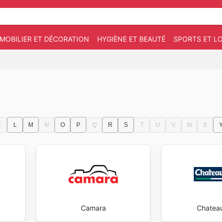
MOBILIER ET DÉCORATION
HYGIÈNE ET BEAUTÉ
SPORTS ET LO
K
L
M
N
O
P
Q
R
S
T
U
V
W
X
Camara
Chatea