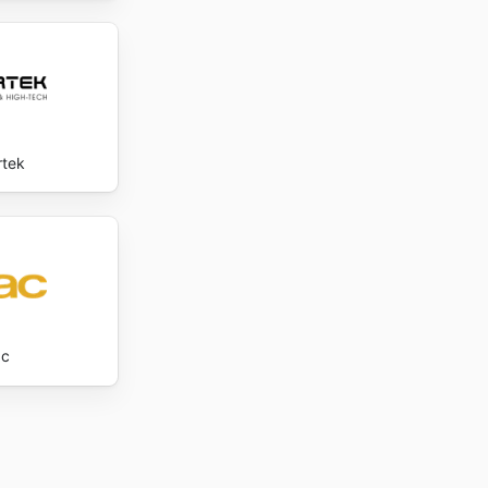
rtek
ac