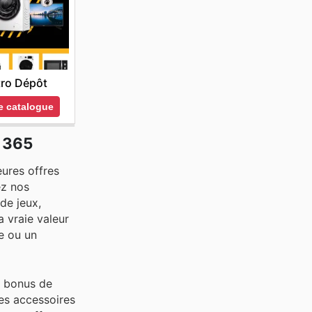
tro Dépôt
le catalogue
s 365
eures offres
ez nos
de jeux,
 vraie valeur
e ou un
s bonus de
des accessoires