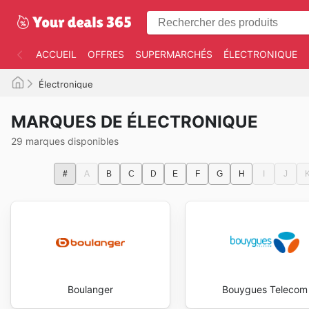
ACCUEIL
OFFRES
SUPERMARCHÉS
ÉLECTRONIQUE
Électronique
MARQUES DE ÉLECTRONIQUE
29 marques disponibles
#
A
B
C
D
E
F
G
H
I
J
Boulanger
Bouygues Telecom