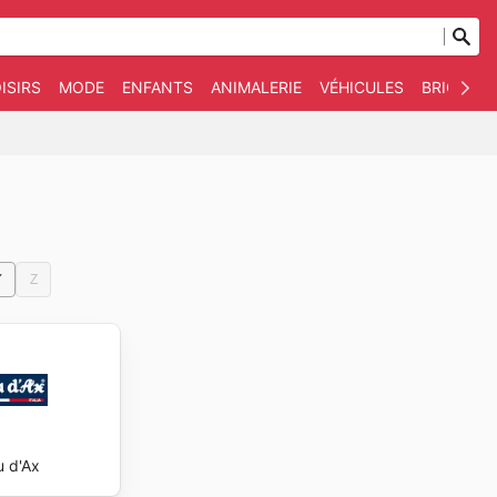
ISIRS
MODE
ENFANTS
ANIMALERIE
VÉHICULES
BRICOLAG
Y
Z
u d'Ax