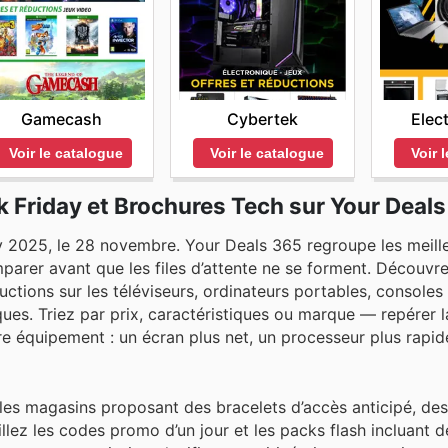
Gamecash
Cybertek
Elec
Voir le catalogue
Voir le catalogue
Voir 
k Friday et Brochures Tech sur Your Deal
ay 2025, le 28 novembre. Your Deals 365 regroupe les meill
parer avant que les files d’attente ne se forment. Découvr
tions sur les téléviseurs, ordinateurs portables, consoles 
s. Triez par prix, caractéristiques ou marque — repérer la
re équipement : un écran plus net, un processeur plus rapid
 les magasins proposant des bracelets d’accès anticipé, de
eillez les codes promo d’un jour et les packs flash incluant 