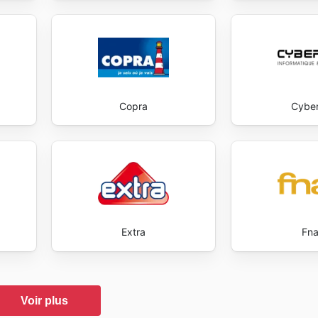
Copra
Cybe
Extra
Fn
Voir plus