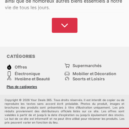
ainsi que de nombreux autres biens essentiels à notre
vie de tous les jours.
Bien que certaines dépenses soient inévitables, il est
possible d'optimiser son budget en profitant des
promotions proposées par diverses enseignes,
permettant ainsi de réduire les coûts sans
compromettre la qualité, voire en accédant à des
produits supérieurs à des tarifs plus avantageux. Vous
CATÉGORIES
pouvez bénéficier des réductions offertes par les
Supermarchés
chaînes les plus proches ou celles que vous
Offres
privilégiez, en organisant judicieusement vos achats.
Électronique
Mobilier et Décoration
Hygiène et Beauté
Sports et Loisirs
Mode
Enfants
Sur
Your Deals 365
, nous centralisons les offres
Plus de catégories
Animalerie
Véhicules
promotionnelles des principaux supermarchés et
Bricolage, jardin et
Autres
hypermarchés en France. Découvrez les dernières
maison
Copyright © 2026 Your Deals 365. Tous droits réservés. Il est interdit de copier ou de
promotions et les opportunités d'économies. Analysez
reproduire les textes sans accord écrit préalable. Photos du produit, images et
brochures des produits sont présentées à titre d'illustration uniquement. Les prix
leurs programmes de fidélité, ce qui vous permettra
réduits proviennent des distributeurs officiels listés sur ce site. Les offres sont
valables à partir de et jusqu'à la date d'expiration ou jusqu'à épuisement des stocks.
de réaliser des économies sur le long terme,
Le but de ce site est informatif et ne peut être utilisé pour réclamer les produits. Les
prix peuvent varier en fonction du lieu.
d'accéder à des offres exclusives et de gagner des