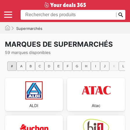
Supermarchés
MARQUES DE SUPERMARCHÉS
59 marques disponibles
#
A
B
C
D
E
F
G
H
I
J
K
L
ALDI
Atac