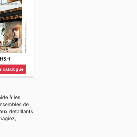
H&H
le catalogue
ide à les
ensembles de
aux détaillants
nagiez,