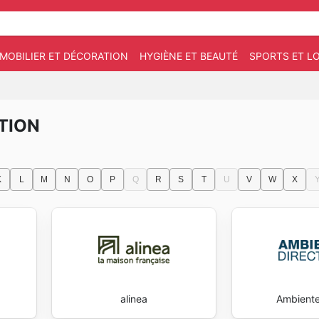
MOBILIER ET DÉCORATION
HYGIÈNE ET BEAUTÉ
SPORTS ET LO
TION
K
L
M
N
O
P
Q
R
S
T
U
V
W
X
alinea
Ambiente