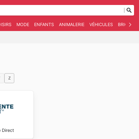
ISIRS
MODE
ENFANTS
ANIMALERIE
VÉHICULES
BRICOLAG
Y
Z
 Direct