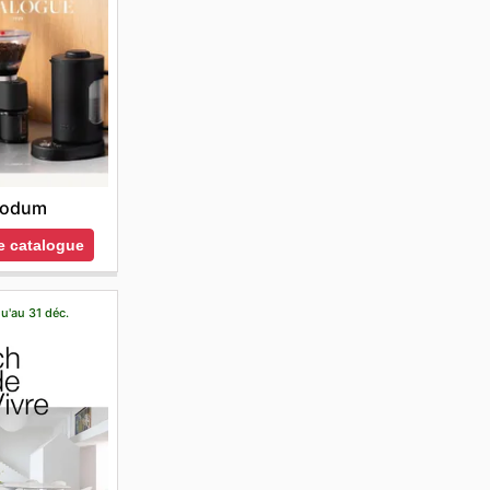
odum
le catalogue
u'au 31 déc.