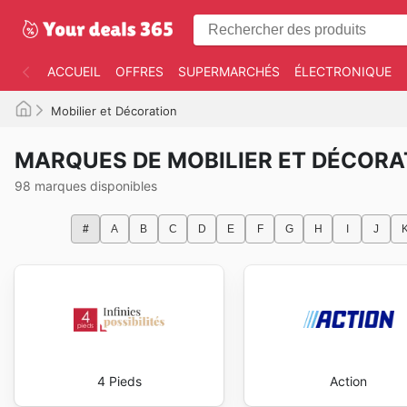
ACCUEIL
OFFRES
SUPERMARCHÉS
ÉLECTRONIQUE
Mobilier et Décoration
MARQUES DE MOBILIER ET DÉCORA
98 marques disponibles
#
A
B
C
D
E
F
G
H
I
J
4 Pieds
Action