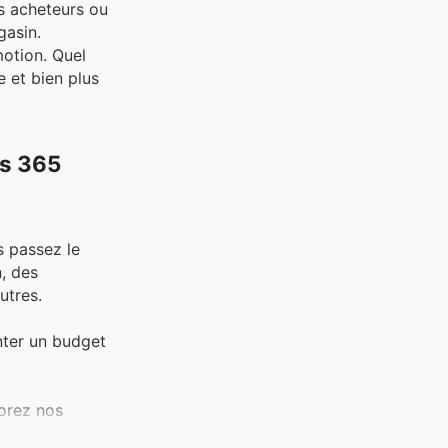
s acheteurs ou
gasin.
motion. Quel
e et bien plus
ls 365
s passez le
, des
utres.
nter un budget
lorez nos