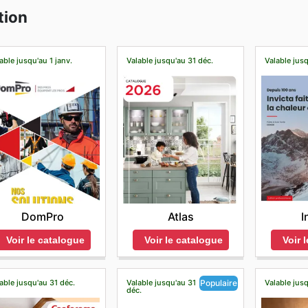
tion
able jusqu'au 1 janv.
Valable jusqu'au 31 déc.
Valable jusq
DomPro
Atlas
I
Voir le catalogue
Voir le catalogue
Voir 
able jusqu'au 31 déc.
Valable jusqu'au 31
Valable jusq
Populaire
déc.