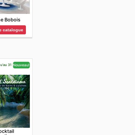
e Bobois
le catalogue
qu'au 31
Nouveau!
cktail