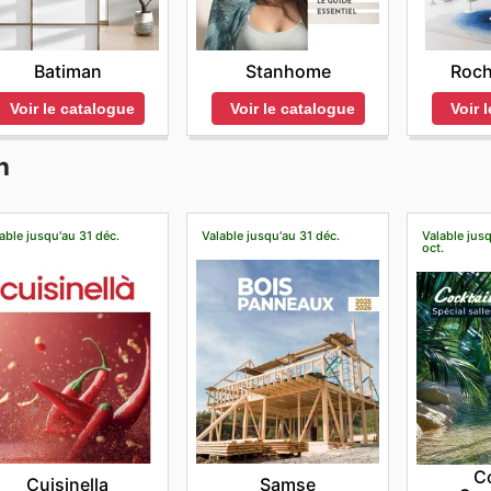
Batiman
Stanhome
Roch
Voir le catalogue
Voir le catalogue
Voir 
n
able jusqu'au 31 déc.
Valable jusqu'au 31 déc.
Valable jus
oct.
Co
Cuisinella
Samse