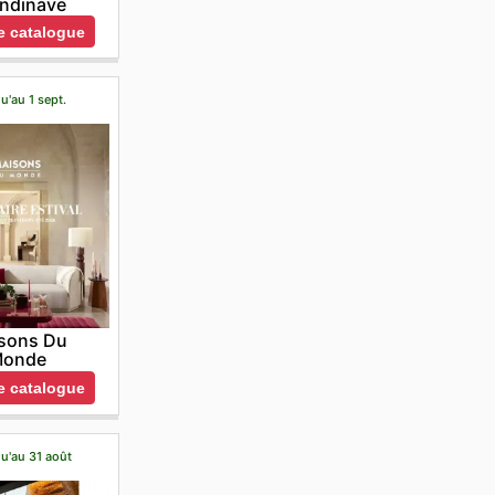
ndinave
le catalogue
u'au 1 sept.
sons Du
onde
le catalogue
qu'au 31 août