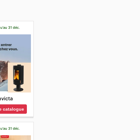
u'au 31 déc.
nvicta
le catalogue
u'au 31 déc.