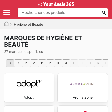
Hygiène et Beauté
MARQUES DE HYGIÈNE ET
BEAUTÉ
27 marques disponibles
#
A
B
C
D
E
F
G
H
I
J
K
L
Adopt'
Aroma Zone