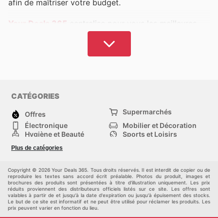
afin de maîtriser votre budget.
Your Deals 365
centralise pour vous les meilleures
sélections de parfumerie et de cosmétiques.
Découvrez vos marques favorites ainsi que des
enseignes reconnues mondialement. Accédez à des
fragrances Dior, Chanel, et une multitude d'autres,
ainsi qu'à vos produits de beauté favoris, à des prix
CATÉGORIES
réduits.
Supermarchés
Offres
Nous référençons les catalogues de nombreuses
Électronique
Mobilier et Décoration
boutiques, des parfumeries traditionnelles aux
Hygiène et Beauté
Sports et Loisirs
spécialistes de la vente directe tels que
Sephora
,
Yves
Mode
Enfants
Plus de catégories
Animalerie
Véhicules
Rocher
, et bien d'autres encore. Explorez notre
Bricolage, jardin et
Autres
sélection des enseignes et marques les plus prisées en
maison
Copyright © 2026 Your Deals 365. Tous droits réservés. Il est interdit de copier ou de
France pour bénéficier des promotions actuelles et
reproduire les textes sans accord écrit préalable. Photos du produit, images et
brochures des produits sont présentées à titre d'illustration uniquement. Les prix
acquérir des articles d'exception aux meilleurs prix.
réduits proviennent des distributeurs officiels listés sur ce site. Les offres sont
valables à partir de et jusqu'à la date d'expiration ou jusqu'à épuisement des stocks.
Le but de ce site est informatif et ne peut être utilisé pour réclamer les produits. Les
Entretenez votre corps et sublimez votre apparence
prix peuvent varier en fonction du lieu.