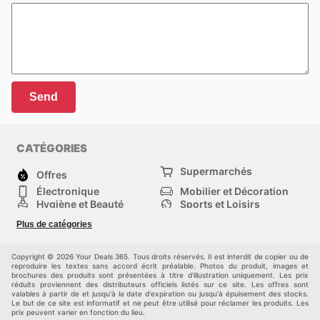
Send
CATÉGORIES
Supermarchés
Offres
Électronique
Mobilier et Décoration
Hygiène et Beauté
Sports et Loisirs
Mode
Enfants
Plus de catégories
Animalerie
Véhicules
Bricolage, jardin et
Autres
maison
Copyright © 2026 Your Deals 365. Tous droits réservés. Il est interdit de copier ou de
reproduire les textes sans accord écrit préalable. Photos du produit, images et
brochures des produits sont présentées à titre d'illustration uniquement. Les prix
réduits proviennent des distributeurs officiels listés sur ce site. Les offres sont
valables à partir de et jusqu'à la date d'expiration ou jusqu'à épuisement des stocks.
Le but de ce site est informatif et ne peut être utilisé pour réclamer les produits. Les
prix peuvent varier en fonction du lieu.