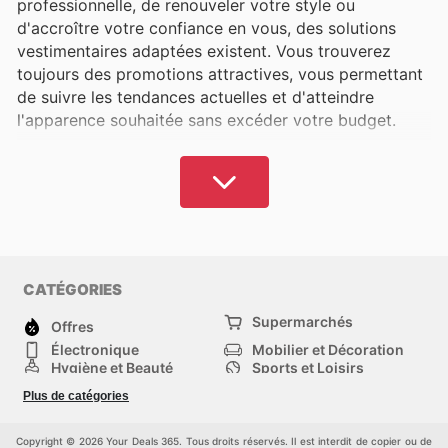
professionnelle, de renouveler votre style ou
d'accroître votre confiance en vous, des solutions
vestimentaires adaptées existent. Vous trouverez
toujours des promotions attractives, vous permettant
de suivre les tendances actuelles et d'atteindre
l'apparence souhaitée sans excéder votre budget.
Avec
Your Deals 365
, redéfinissez votre dressing
sans alourdir vos finances. Explorez les informations
détaillées sur les marques de premier plan pour
femmes et hommes, la mode enfantine, les articles de
sport, et bien plus encore. Quelles sont vos marques
de prédilection et vos lieux d'achat favoris ? Chez
CATÉGORIES
Your Deals 365
, nous sommes convaincus que vous
Supermarchés
découvrirez les options qui correspondent à vos
Offres
envies et à vos capacités financières. Consultez nos
Électronique
Mobilier et Décoration
Hygiène et Beauté
Sports et Loisirs
analyses les plus récentes pour identifier les
Mode
Enfants
promotions locales ou les commandes en ligne
Plus de catégories
Animalerie
Véhicules
avantageuses du jour.
Bricolage, jardin et
Autres
maison
Copyright © 2026 Your Deals 365. Tous droits réservés. Il est interdit de copier ou de