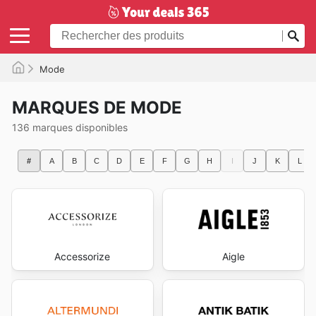
Mode
MARQUES DE MODE
136 marques disponibles
#
A
B
C
D
E
F
G
H
I
J
K
L
Accessorize
Aigle