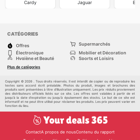
Cardy
Jaguar
Eur
CATÉGORIES
Supermarchés
Offres
Électronique
Mobilier et Décoration
Hygiène et Beauté
Sports et Loisirs
Mode
Enfants
Plus de catégories
Animalerie
Véhicules
Bricolage, jardin et
Autres
maison
Copyright © 2026 . Tous droits réservés. Il est interdit de copier ou de reproduire les
textes sans accord écrit préalable. Photos du produit, images et brochures des
produits sont présentées à titre d'illustration uniquement. Les prix réduits proviennent
des distributeurs officiels listés sur ce site. Les offres sont valables à partir de et
jusqu'à la date d'expiration ou jusqu'à épuisement des stocks. Le but de ce site est
informatif et ne peut être utilisé pour réclamer les produits. Les prix peuvent varier en
fonction du lieu.
Contact
A propos de nous
Contenu du rapport