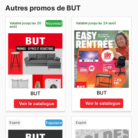
Autres promos de BUT
Valable jusqu'au 20
Valable jusqu'au 24 août
Nouveau!
août
BUT
BUT
Voir le catalogue
Voir le catalogue
Expiré
Expiré
Populaire