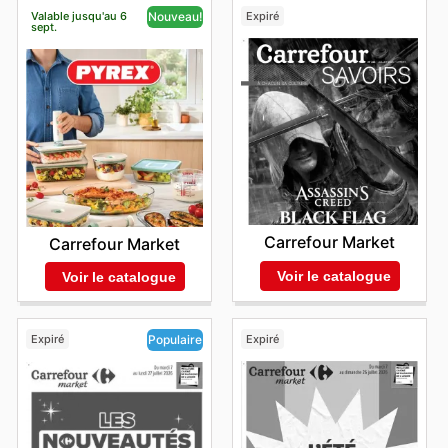
Valable jusqu'au 6
Expiré
Nouveau!
sept.
Carrefour Market
Carrefour Market
Voir le catalogue
Voir le catalogue
Expiré
Expiré
Populaire