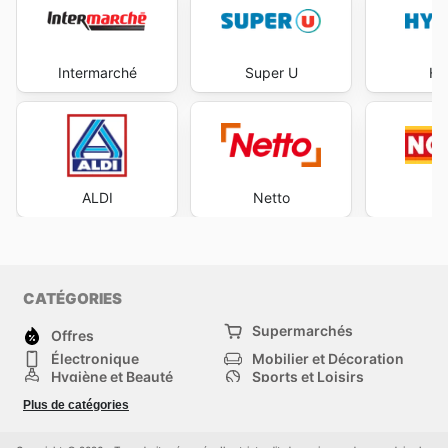
Intermarché
Super U
Hy
ALDI
Netto
N
CATÉGORIES
Supermarchés
Offres
Électronique
Mobilier et Décoration
Hygiène et Beauté
Sports et Loisirs
Mode
Enfants
Plus de catégories
Animalerie
Véhicules
Bricolage, jardin et
Autres
maison