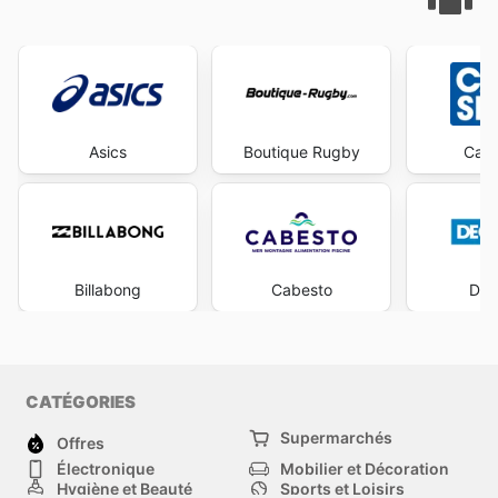
les
Fitness Boutique ad
sont partagés facilitent une
planification budgétaire efficace pour les sportifs de
tous niveaux.
Stay up to date with Fitness Boutique's weekly ads and
enjoy exclusive savings every day.
Asics
Boutique Rugby
Casa
Billabong
Cabesto
Dec
CATÉGORIES
Supermarchés
Offres
Électronique
Mobilier et Décoration
Hygiène et Beauté
Sports et Loisirs