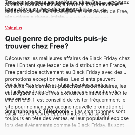
Trouvez vos marques préférées chez Free — explorez
offres disponibles en ligne pour ne manquer aucune
acteurs incontournables, à travers les promotions
leurs offres en ligne dès aujourd'hui.
occasion, qu'il s'agisse de nouveautés ou de
hebdomadaires, les catalogues et le site web de Free,
réductions à durée limitée.
qui met en avant des offres exclusives et des
nouveautés régulières.
Voir plus
Quel genre de produits puis-je
trouver chez Free?
Découvrez les meilleures affaires de Black Friday chez
Free ! En tant que leader de la distribution en France,
Free participe activement au Black Friday avec des
promotions exceptionnelles. Les clients peuvent
Voici les 5 types de produits les plus vendus
consulter les dernières publicités hebdomadaires, les
actuellement chez Free, à ne pas manquer lors des
catalogues et les offres exclusives directement sur le
promotions :
site officiel. Il est conseillé de visiter fréquemment le
site pour ne manquer aucune nouvelle promotion et
Smartphones & Téléphonie
– Les smartphones sont
saisir les meilleures opportunités de la saison.
toujours en tête des ventes, et leur popularité explose
lors des événements comme le Black Friday. Ils sont
très demandés pour leur technologie et leurs