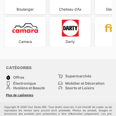
Boulanger
Chateau d'Ax
Elect
Camara
Darty
F
CATÉGORIES
Supermarchés
Offres
Électronique
Mobilier et Décoration
Hygiène et Beauté
Sports et Loisirs
Mode
Enfants
Plus de catégories
Animalerie
Véhicules
Bricolage, jardin et
Autres
maison
Copyright © 2026 Your Deals 365. Tous droits réservés. Il est interdit de copier ou de
reproduire les textes sans accord écrit préalable. Photos du produit, images et
brochures des produits sont présentées à titre d'illustration uniquement. Les prix