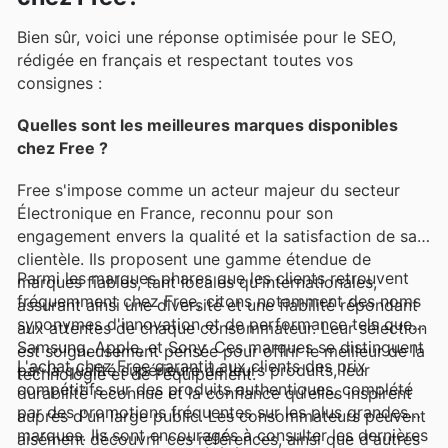
Bien sûr, voici une réponse optimisée pour le SEO,
rédigée en français et respectant toutes vos
consignes :
Quelles sont les meilleures marques disponibles
chez Free ?
Free s'impose comme un acteur majeur du secteur
Électronique en France, reconnu pour son
engagement envers la qualité et la satisfaction de sa
clientèle. Ils proposent une gamme étendue de
Parmi les marques phares que les clients retrouvent
marques fiables, tant locales qu'internationales,
fréquemment chez Free, citons notamment des noms
assurant ainsi une diversité et une fiabilité répondant
synonymes d'innovation et de performance tels que
aux attentes de chaque consommateur. Leur sélection
Samsung, Apple, et Sony. Ces marques se distinguent
est soigneusement pensée pour offrir le meilleur de la
L'achat chez Free garantit aux clients des prix
par la qualité supérieure de leurs produits, leur
technologie et de l'équipement.
compétitifs sur des produits authentiques, complété
durabilité reconnue et la confiance qu'elles inspirent
par des promotions fréquentes sur les plus grandes
auprès d'un large public. Les consommateurs peuvent
marques. Ils sont encouragés à consulter les dernières
aisément découvrir ces références, ainsi que d'autres