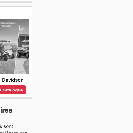
y-Davidson
le catalogue
ires
s sont