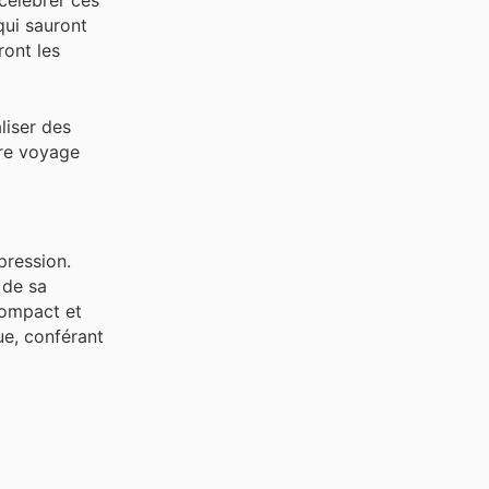
célébrer ces
qui sauront
ront les
liser des
tre voyage
pression.
 de sa
Compact et
ue, conférant