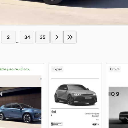
2
34
35
...
able jusqu'au 6 nov.
Expiré
Expiré