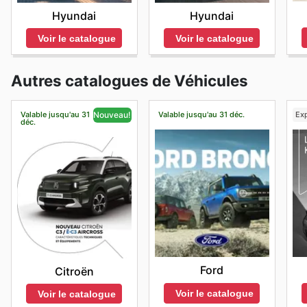
Hyundai
Hyundai
Voir le catalogue
Voir le catalogue
Autres catalogues de Véhicules
Valable jusqu'au 31
Valable jusqu'au 31 déc.
Exp
Nouveau!
déc.
Ford
Citroën
Voir le catalogue
Voir le catalogue