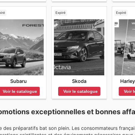
iré
Expiré
Expiré
Subaru
Skoda
Harle
Voir le catalogue
Voir le catalogue
Voir 
omotions exceptionnelles et bonnes affa
e des préparatifs bat son plein. Les consommateurs françai