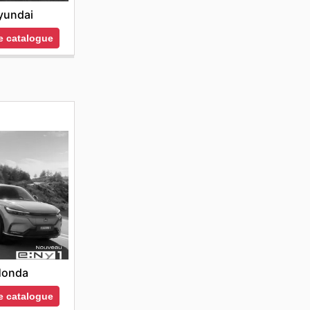
yundai
le catalogue
Honda
le catalogue