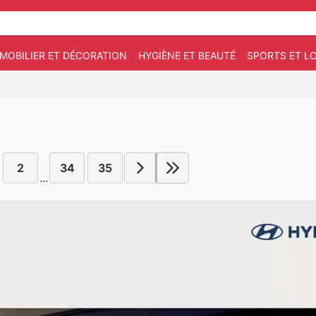
MOBILIER ET DÉCORATION
HYGIÈNE ET BEAUTÉ
SPORTS ET LO
2
34
35
...