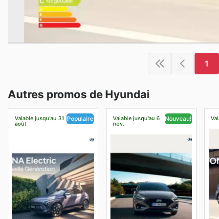
1
Autres promos de Hyundai
Valable jusqu'au 31
Valable jusqu'au 6
Val
Populaire
Nouveau!
août
nov.