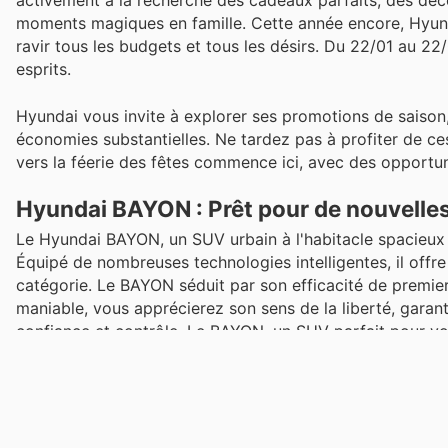
activement à la recherche des cadeaux parfaits, des déco
moments magiques en famille. Cette année encore, Hyunda
ravir tous les budgets et tous les désirs. Du 22/01 au 22
esprits.
Hyundai vous invite à explorer ses promotions de saison,
économies substantielles. Ne tardez pas à profiter de ces
vers la féerie des fêtes commence ici, avec des opportu
Hyundai BAYON : Prêt pour de nouvelles
Le Hyundai BAYON, un SUV urbain à l'habitacle spacieux 
Équipé de nombreuses technologies intelligentes, il offre
catégorie. Le BAYON séduit par son efficacité de premie
maniable, vous apprécierez son sens de la liberté, garant
confiance et contrôle. Le BAYON, un SUV parfait pour vo
Profitez de ces offres de Noël tant qu'elles sont disponib
Top Offres de Noël chez Hyundai