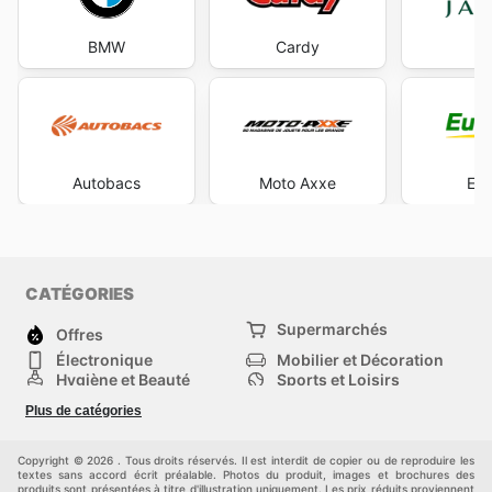
BMW
Cardy
Ja
Autobacs
Moto Axxe
Eur
CATÉGORIES
Supermarchés
Offres
Électronique
Mobilier et Décoration
Hygiène et Beauté
Sports et Loisirs
Mode
Enfants
Plus de catégories
Animalerie
Véhicules
Bricolage, jardin et
Autres
maison
Copyright © 2026 . Tous droits réservés. Il est interdit de copier ou de reproduire les
textes sans accord écrit préalable. Photos du produit, images et brochures des
produits sont présentées à titre d'illustration uniquement. Les prix réduits proviennent