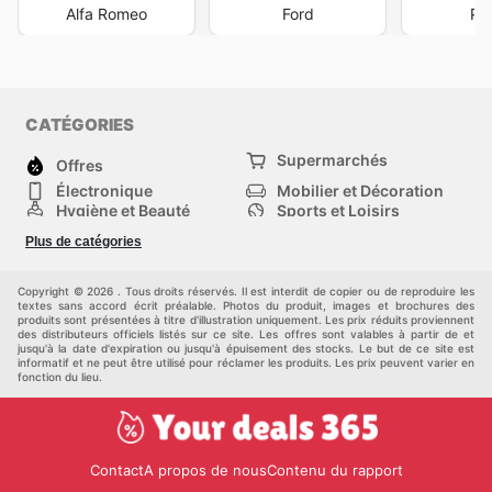
Alfa Romeo
Ford
Po
CATÉGORIES
Supermarchés
Offres
Électronique
Mobilier et Décoration
Hygiène et Beauté
Sports et Loisirs
Mode
Enfants
Plus de catégories
Animalerie
Véhicules
Bricolage, jardin et
Autres
maison
Copyright © 2026 . Tous droits réservés. Il est interdit de copier ou de reproduire les
textes sans accord écrit préalable. Photos du produit, images et brochures des
produits sont présentées à titre d'illustration uniquement. Les prix réduits proviennent
des distributeurs officiels listés sur ce site. Les offres sont valables à partir de et
jusqu'à la date d'expiration ou jusqu'à épuisement des stocks. Le but de ce site est
informatif et ne peut être utilisé pour réclamer les produits. Les prix peuvent varier en
fonction du lieu.
Contact
A propos de nous
Contenu du rapport