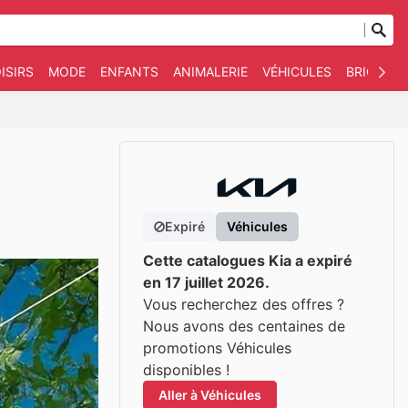
ISIRS
MODE
ENFANTS
ANIMALERIE
VÉHICULES
BRICOLAG
Expiré
Véhicules
Cette catalogues Kia a expiré
en 17 juillet 2026.
Vous recherchez des offres ?
Nous avons des centaines de
promotions Véhicules
disponibles !
Aller à Véhicules