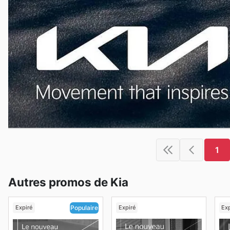
1
Autres promos de Kia
Expiré
Expiré
Exp
Populaire