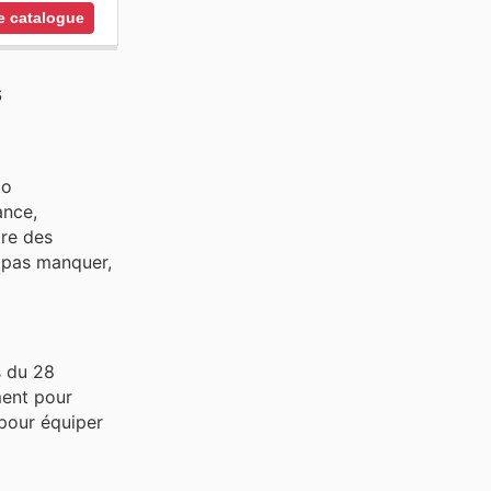
le catalogue
s
to
ance,
ire des
 pas manquer,
s du 28
ment pour
 pour équiper