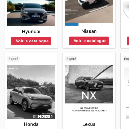
Nissan
Hyundai
Voir le catalogue
Voir le catalogue
Expiré
Expiré
Exp
Honda
Lexus