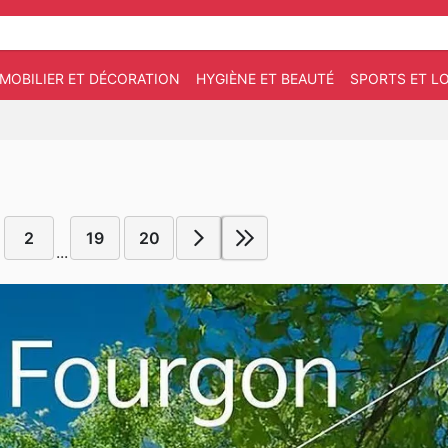
MOBILIER ET DÉCORATION
HYGIÈNE ET BEAUTÉ
SPORTS ET LO
2
19
20
...