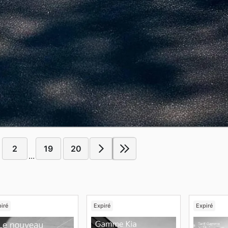
2
19
20
...
iré
Expiré
Expiré