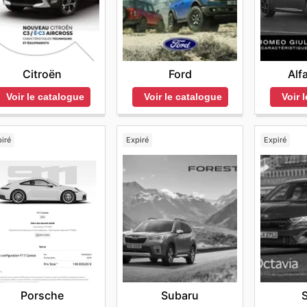
Citroën
Ford
Alf
Voir le catalogue
Voir le catalogue
Voir 
iré
Expiré
Expiré
Porsche
Subaru