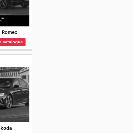
a Romeo
le catalogue
Skoda