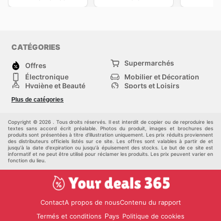
CATÉGORIES
Supermarchés
Offres
Électronique
Mobilier et Décoration
Hygiène et Beauté
Sports et Loisirs
Mode
Enfants
Plus de catégories
Animalerie
Véhicules
Bricolage, jardin et
Autres
maison
Copyright © 2026 . Tous droits réservés. Il est interdit de copier ou de reproduire les
textes sans accord écrit préalable. Photos du produit, images et brochures des
produits sont présentées à titre d'illustration uniquement. Les prix réduits proviennent
des distributeurs officiels listés sur ce site. Les offres sont valables à partir de et
jusqu'à la date d'expiration ou jusqu'à épuisement des stocks. Le but de ce site est
informatif et ne peut être utilisé pour réclamer les produits. Les prix peuvent varier en
fonction du lieu.
Contact
A propos de nous
Contenu du rapport
Termés et conditions
Politique de cookies
Pays