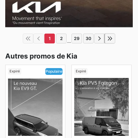
1
2
29
30
...
Autres promos de Kia
Expiré
Expiré
Populaire