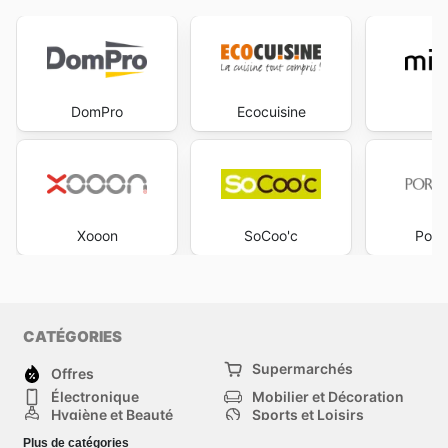
DomPro
Ecocuisine
Mi
Xooon
SoCoo'c
Porc
CATÉGORIES
Supermarchés
Offres
Électronique
Mobilier et Décoration
Hygiène et Beauté
Sports et Loisirs
Mode
Enfants
Plus de catégories