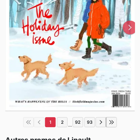
1
2
92
93
...
Autres promos de Lipault