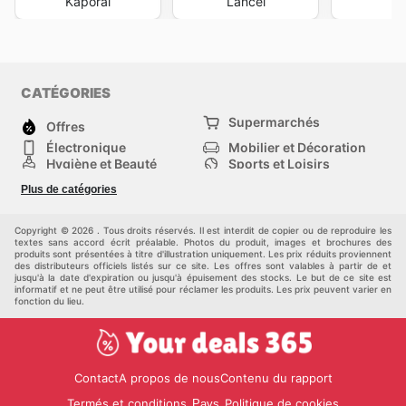
Kaporal
Lancel
M
CATÉGORIES
Supermarchés
Offres
Électronique
Mobilier et Décoration
Hygiène et Beauté
Sports et Loisirs
Mode
Enfants
Plus de catégories
Animalerie
Véhicules
Bricolage, jardin et
Autres
maison
Copyright © 2026 . Tous droits réservés. Il est interdit de copier ou de reproduire les
textes sans accord écrit préalable. Photos du produit, images et brochures des
produits sont présentées à titre d'illustration uniquement. Les prix réduits proviennent
des distributeurs officiels listés sur ce site. Les offres sont valables à partir de et
jusqu'à la date d'expiration ou jusqu'à épuisement des stocks. Le but de ce site est
informatif et ne peut être utilisé pour réclamer les produits. Les prix peuvent varier en
fonction du lieu.
Contact
A propos de nous
Contenu du rapport
Termés et conditions
Politique de cookies
Pays