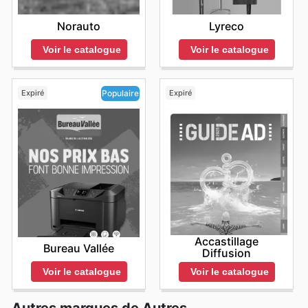
Norauto
Lyreco
Voir le catalogue
Voir le catalogue
Expiré
Expiré
Populaire
Accastillage
Bureau Vallée
Diffusion
Voir le catalogue
Voir le catalogue
Autres marques de Autres