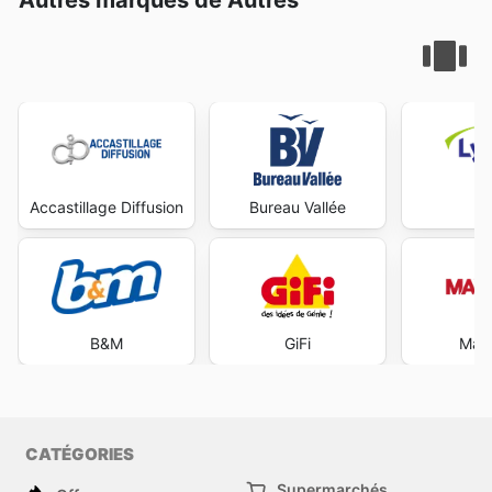
Accastillage Diffusion
Bureau Vallée
Ly
B&M
GiFi
Maxi
CATÉGORIES
Supermarchés