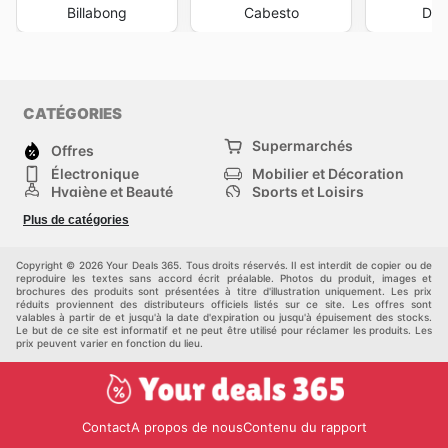
Billabong
Cabesto
Dec
CATÉGORIES
Supermarchés
Offres
Électronique
Mobilier et Décoration
Hygiène et Beauté
Sports et Loisirs
Mode
Enfants
Plus de catégories
Animalerie
Véhicules
Bricolage, jardin et
Autres
maison
Copyright © 2026 Your Deals 365. Tous droits réservés. Il est interdit de copier ou de
reproduire les textes sans accord écrit préalable. Photos du produit, images et
brochures des produits sont présentées à titre d'illustration uniquement. Les prix
réduits proviennent des distributeurs officiels listés sur ce site. Les offres sont
valables à partir de et jusqu'à la date d'expiration ou jusqu'à épuisement des stocks.
Le but de ce site est informatif et ne peut être utilisé pour réclamer les produits. Les
prix peuvent varier en fonction du lieu.
Contact
A propos de nous
Contenu du rapport