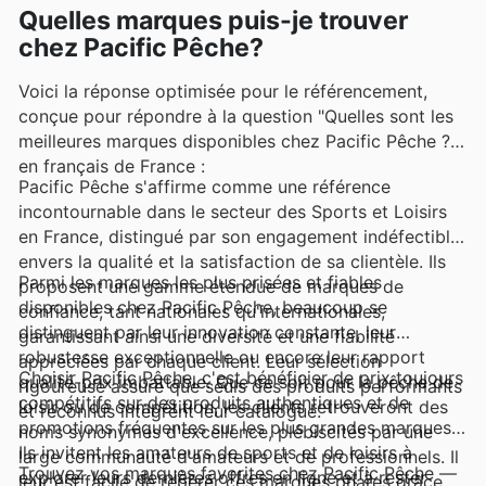
Quelles marques puis-je trouver
chez Pacific Pêche?
Voici la réponse optimisée pour le référencement,
conçue pour répondre à la question "Quelles sont les
meilleures marques disponibles chez Pacific Pêche ?"
en français de France :
Pacific Pêche s'affirme comme une référence
incontournable dans le secteur des Sports et Loisirs
en France, distingué par son engagement indéfectible
envers la qualité et la satisfaction de sa clientèle. Ils
Parmi les marques les plus prisées et fiables
proposent une gamme étendue de marques de
disponibles chez Pacific Pêche, beaucoup se
confiance, tant nationales qu'internationales,
distinguent par leur innovation constante, leur
garantissant ainsi une diversité et une fiabilité
robustesse exceptionnelle ou encore leur rapport
appréciées par chaque client. Leur sélection
Choisir Pacific Pêche, c'est bénéficier de prix toujours
qualité-prix imbattable. Que ce soit pour la pêche de
rigoureuse assure que seuls des produits performants
compétitifs sur des produits authentiques et de
loisir ou de compétition, les clients retrouveront des
et reconnus intègrent leur catalogue.
promotions fréquentes sur les plus grandes marques.
noms synonymes d'excellence, plébiscités par une
Ils invitent les amateurs de sports et de loisirs à
large communauté d'amateurs et de professionnels. Il
Trouvez vos marques favorites chez Pacific Pêche —
explorer leurs dernières offres en ligne et à rester
leur est facile de repérer ces marques phares grâce