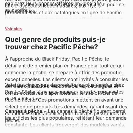
explorez leurs bonnes affaires en ligne dès
informés des nouveautés et des ventes flash pour ne
aux prospectus hebdomadaires, aux flyers
aujourd'hui.
rien manquer.
promotionnels et aux catalogues en ligne de Pacific
Pêche, qui mettent en avant des offres exclusives et
des réductions attrayantes sur leurs articles préférés.
Voir plus
Quel genre de produits puis-je
trouver chez Pacific Pêche?
À l'approche du Black Friday, Pacific Pêche, le
détaillant de premier plan en France pour tout ce qui
concerne la pêche, se prépare à offrir des promotions
exceptionnelles. Les clients sont invités à consulter les
Voici les cinq types de produits les plus vendus chez
dernières publicités hebdomadaires, catalogues et
Pacific Pêche, à ne pas manquer lors de leurs ventes
offres exclusives disponibles sur le site officiel de
du Black Friday :
Pacific Pêche. Ces promotions mettent en avant une
sélection de produits très demandés, garantissant des
Cannes à pêche
– Les cannes à pêche figurent parmi
économies substantielles pour tous les passionnés de
les articles les plus populaires, reflétant leur demande
pêche.
constante. Les clients trouveront des modèles variés,
parfaits pour toutes les techniques de pêche, à des