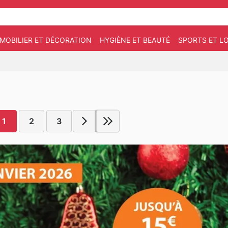
MOBILIER ET DÉCORATION
HYGIÈNE ET BEAUTÉ
SPORTS ET LO
1
2
3