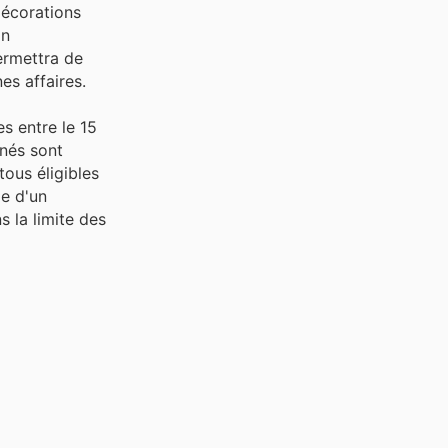
décorations
on
ermettra de
es affaires.
es entre le 15
rnés sont
ous éligibles
le d'un
s la limite des