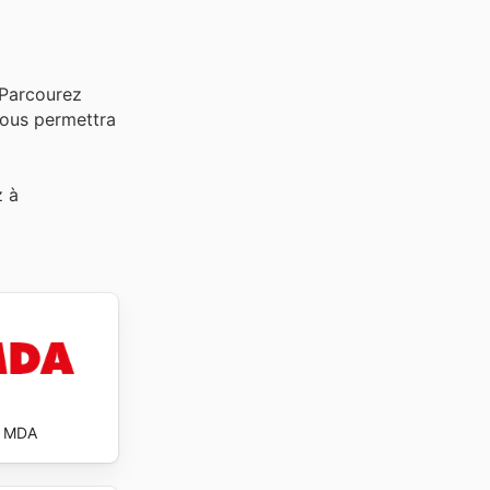
 Parcourez
 vous permettra
z à
MDA