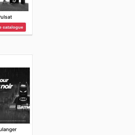
ulsat
le catalogue
ulanger