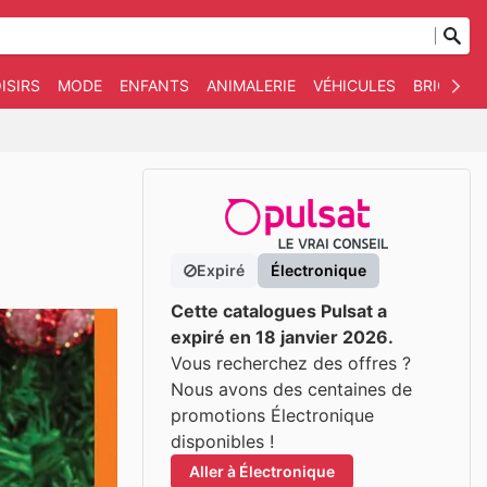
ISIRS
MODE
ENFANTS
ANIMALERIE
VÉHICULES
BRICOLAG
Expiré
Électronique
Cette catalogues Pulsat a
expiré en 18 janvier 2026.
Vous recherchez des offres ?
Nous avons des centaines de
promotions Électronique
disponibles !
Aller à Électronique