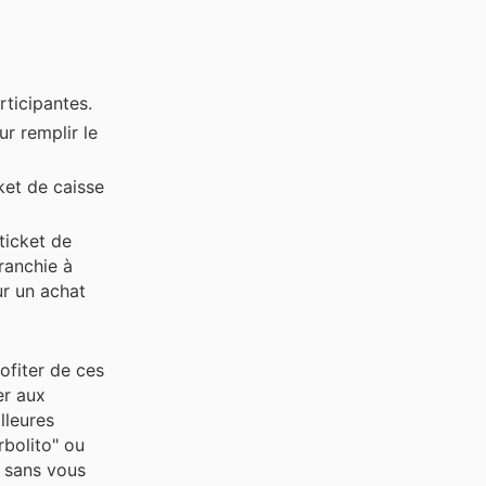
rticipantes.
r remplir le
cket de caisse
ticket de
ranchie à
ur un achat
ofiter de ces
er aux
lleures
rbolito" ou
" sans vous