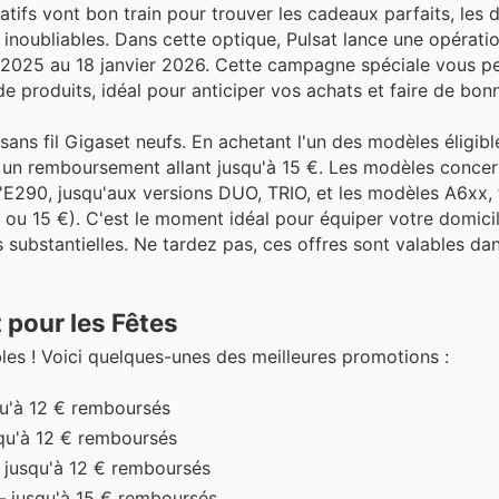
atifs vont bon train pour trouver les cadeaux parfaits, les 
ée inoubliables. Dans cette optique, Pulsat lance une opérati
e 2025 au 18 janvier 2026. Cette campagne spéciale vous p
e produits, idéal pour anticiper vos achats et faire de bonn
sans fil Gigaset neufs. En achetant l'un des modèles éligibl
r un remboursement allant jusqu'à 15 €. Les modèles conce
'E290, jusqu'aux versions DUO, TRIO, et les modèles A6xx, t
 ou 15 €). C'est le moment idéal pour équiper votre domici
 substantielles. Ne tardez pas, ces offres sont valables dan
pour les Fêtes
bles ! Voici quelques-unes des meilleures promotions :
u'à 12 € remboursés
qu'à 12 € remboursés
 jusqu'à 12 € remboursés
– jusqu'à 15 € remboursés