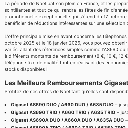
La période de Noël bat son plein en France, et les prépar
scintillantes et tout ce qui rendra les fêtes de fin d'ann
promotionnelle exceptionnelle qui s'étend du 17 octobr
bénéficier de réductions intéressantes sur une sélection d
L'offre principale mise en avant concerne les téléphones 
octobre 2025 et le 18 janvier 2026, vous pouvez obteni
variés, allant des références simples comme l'AS690 ou l
à différents montants de remboursement (8 €, 10 €, 12 €
téléphone fixe de qualité tout en réalisant des économies
stocks disponibles !
Les Meilleurs Remboursements Gigaset 
Profitez de ces offres de Noël tant qu'elles sont disponi
Gigaset AS690 DUO / A660 DUO / A635 DUO
– jusq
Gigaset AS690 TRIO / A660 TRIO / A635 TRIO
– jus
Gigaset AS690A DUO / A660A DUO / A635A DUO
–
Gigaset AS690A TRIO / A660A TRIO / A635A TRIO