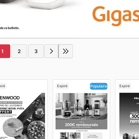
1
2
3
iré
Expiré
Expiré
Populaire