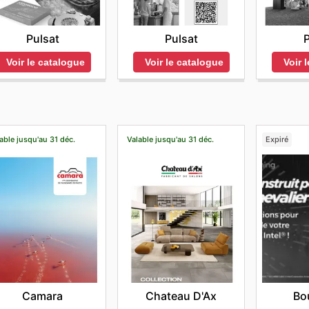
Pulsat
P
Pulsat
Voir le catalogue
Voir 
Voir le catalogue
able jusqu'au 31 déc.
Valable jusqu'au 31 déc.
Expiré
Camara
Chateau D'Ax
Bo