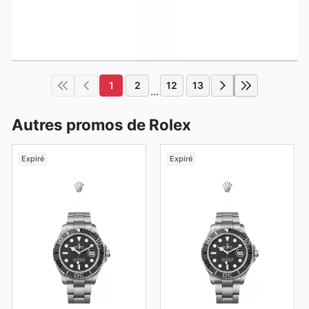
1
2
12
13
...
Autres promos de Rolex
Expiré
Expiré