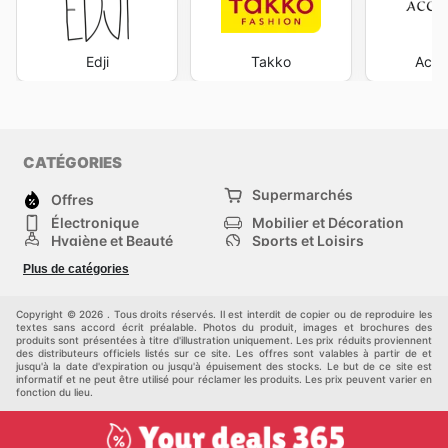
Edji
Takko
Acce
CATÉGORIES
Supermarchés
Offres
Électronique
Mobilier et Décoration
Hygiène et Beauté
Sports et Loisirs
Mode
Enfants
Plus de catégories
Animalerie
Véhicules
Bricolage, jardin et
Autres
maison
Copyright © 2026 . Tous droits réservés. Il est interdit de copier ou de reproduire les
textes sans accord écrit préalable. Photos du produit, images et brochures des
produits sont présentées à titre d'illustration uniquement. Les prix réduits proviennent
des distributeurs officiels listés sur ce site. Les offres sont valables à partir de et
jusqu'à la date d'expiration ou jusqu'à épuisement des stocks. Le but de ce site est
informatif et ne peut être utilisé pour réclamer les produits. Les prix peuvent varier en
fonction du lieu.