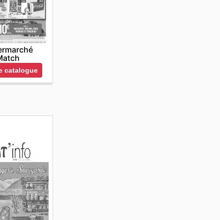
ermarché
Match
le catalogue