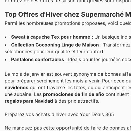
Profitez de ces offres de saison tant qu’elles sont disponi
Top Offres d'Hiver chez Supermarché 
Parmi les nombreuses promotions proposées, voici quelq
Sweat à capuche Tex pour homme
: Un basique indi
Collection Cocooning Linge de Maison
: Transformez 
sélectionnés pour leur qualité et leur confort.
Pantalons confortables
: Idéals pour les journées co
Le mois de janvier est souvent synonyme de bonnes affair
pour préparer sereinement les mois à venir. Pour ceux qu
navideños
qui ont traversé les fêtes, ou qui anticipent l
une aubaine. Les
promociones de fin de año
continuent 
regalos para Navidad
à des prix attractifs.
Préparez vos achats d'hiver avec Your Deals 365
Ne manquez pas cette opportunité de faire de bonnes af