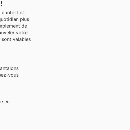
!
r confort et
quotidien plus
implement de
ouveler votre
s sont valables
pantalons
sez-vous
le en