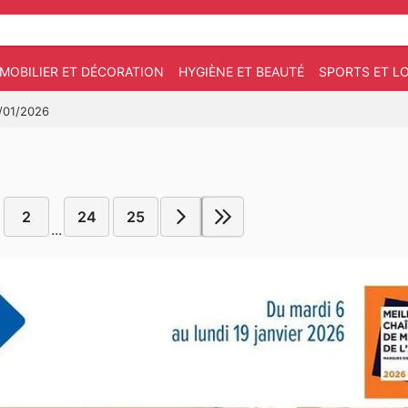
MOBILIER ET DÉCORATION
HYGIÈNE ET BEAUTÉ
SPORTS ET LO
9/01/2026
2
24
25
...