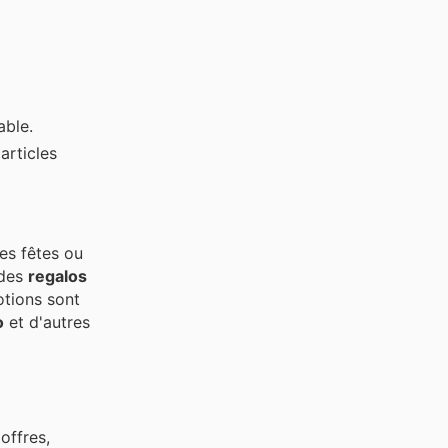
able.
articles
es fêtes ou
 des
regalos
otions sont
o
et d'autres
offres,