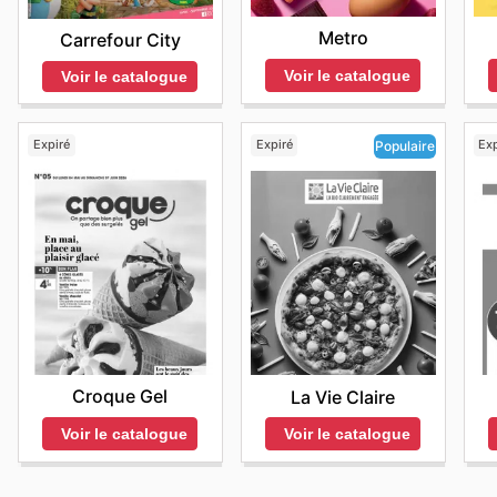
Metro
Carrefour City
Voir le catalogue
Voir le catalogue
Expiré
Expiré
Exp
Populaire
Croque Gel
La Vie Claire
Voir le catalogue
Voir le catalogue