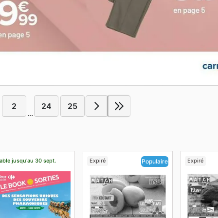
2
24
25
...
able jusqu'au 30 sept.
Expiré
Expiré
Populaire