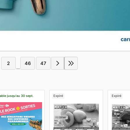
2
46
47
...
able jusqu'au 30 sept.
Expiré
Expiré