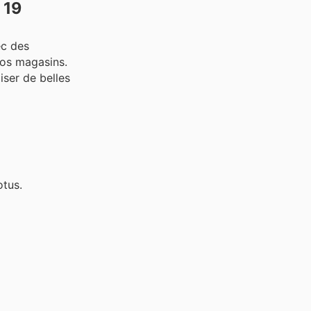
 19
ec des
vos magasins.
iser de belles
otus.