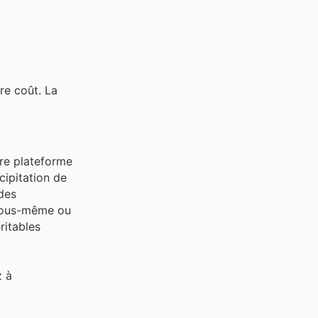
re coût. La
tre plateforme
cipitation de
 des
ous-même ou
ritables
z à