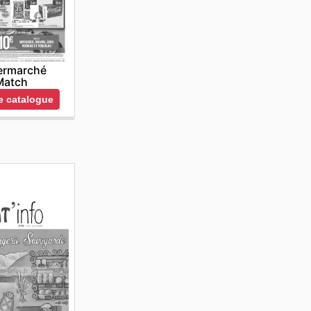
ermarché
Match
le catalogue