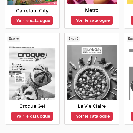
Metro
Carrefour City
Voir le catalogue
Voir le catalogue
Expiré
Expiré
Exp
Croque Gel
La Vie Claire
Voir le catalogue
Voir le catalogue