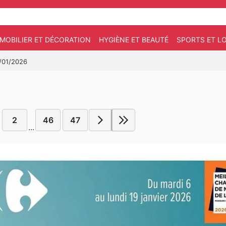
MOBILIER ET DÉCORATION
HYGIÈNE ET BEAUTÉ
SPORTS ET LO
9/01/2026
2
46
47
...