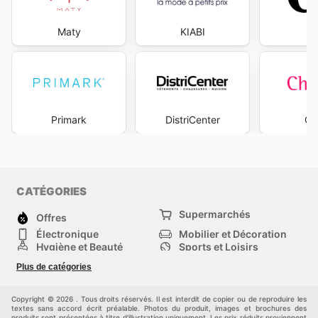
Maty
KIABI
Primark
DistriCenter
Ch
CATÉGORIES
Supermarchés
Offres
Électronique
Mobilier et Décoration
Hygiène et Beauté
Sports et Loisirs
Mode
Enfants
Plus de catégories
Animalerie
Véhicules
Bricolage, jardin et
Autres
maison
Copyright © 2026 . Tous droits réservés. Il est interdit de copier ou de reproduire les
textes sans accord écrit préalable. Photos du produit, images et brochures des
produits sont présentées à titre d'illustration uniquement. Les prix réduits proviennent