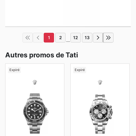
1
2
12
13
...
Autres promos de Tati
Expiré
Expiré