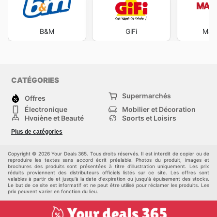
B&M
GiFi
Maxi
CATÉGORIES
Supermarchés
Offres
Électronique
Mobilier et Décoration
Hygiène et Beauté
Sports et Loisirs
Mode
Enfants
Plus de catégories
Animalerie
Véhicules
Bricolage, jardin et
Autres
maison
Copyright © 2026 Your Deals 365. Tous droits réservés. Il est interdit de copier ou de
reproduire les textes sans accord écrit préalable. Photos du produit, images et
brochures des produits sont présentées à titre d'illustration uniquement. Les prix
réduits proviennent des distributeurs officiels listés sur ce site. Les offres sont
valables à partir de et jusqu'à la date d'expiration ou jusqu'à épuisement des stocks.
Le but de ce site est informatif et ne peut être utilisé pour réclamer les produits. Les
prix peuvent varier en fonction du lieu.