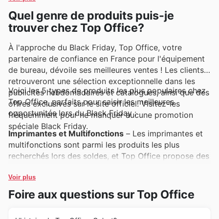
Quel genre de produits puis-je
trouver chez Top Office?
À l'approche du Black Friday, Top Office, votre
partenaire de confiance en France pour l'équipement
de bureau, dévoile ses meilleures ventes ! Les clients
retrouveront une sélection exceptionnelle dans les
Voici les 5 types de produits les plus populaires chez
publicités hebdomadaires et catalogues, ainsi que des
Top Office, parfaits pour saisir les meilleures
offres exclusives sur le site officiel. Visitez-les
opportunités lors du Black Friday :
fréquemment pour ne manquer aucune promotion
spéciale Black Friday.
Imprimantes et Multifonctions
– Les imprimantes et
multifonctions sont parmi les produits les plus
recherchés lors des soldes, et Top Office propose des
modèles incontournables dans ses Top Office deals
du Black Friday. Profitez de leurs offres pour équiper
Voir plus
votre espace de travail avec des solutions
Foire aux questions sur Top Office
d'impression performantes à prix réduit.