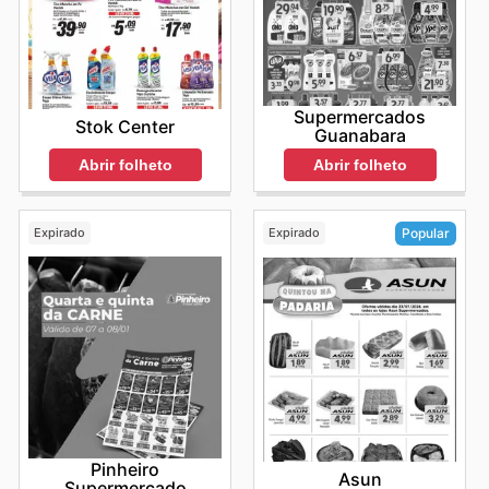
Supermercados
Stok Center
Guanabara
Abrir folheto
Abrir folheto
Expirado
Expirado
Popular
Pinheiro
Asun
Supermercado