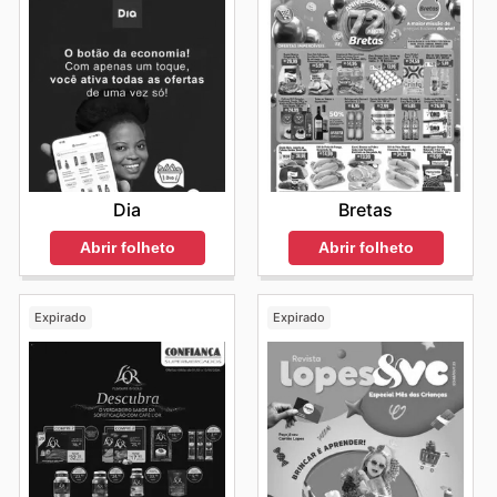
Dia
Bretas
Abrir folheto
Abrir folheto
Expirado
Expirado