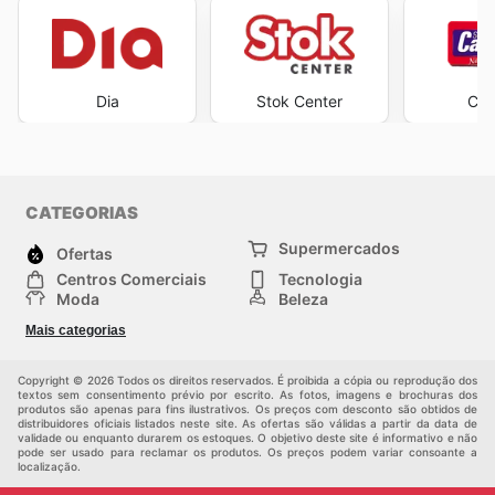
Dia
Stok Center
Ca
CATEGORIAS
Supermercados
Ofertas
Centros Comerciais
Tecnologia
Moda
Beleza
Esportes
Casa
Mais categorias
Construção e jardinagem
Infantil
Veículos
Outros
Copyright © 2026 Todos os direitos reservados. É proibida a cópia ou reprodução dos
textos sem consentimento prévio por escrito. As fotos, imagens e brochuras dos
produtos são apenas para fins ilustrativos. Os preços com desconto são obtidos de
distribuidores oficiais listados neste site. As ofertas são válidas a partir da data de
validade ou enquanto durarem os estoques. O objetivo deste site é informativo e não
pode ser usado para reclamar os produtos. Os preços podem variar consoante a
localização.