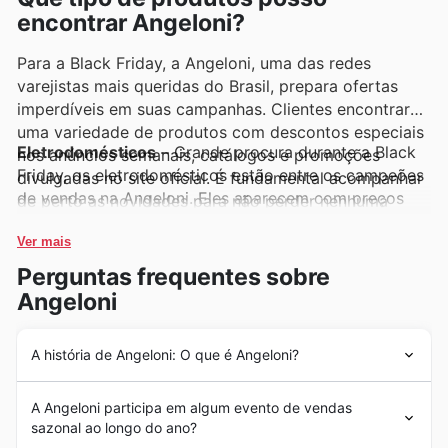
encontrar Angeloni?
Para a Black Friday, a Angeloni, uma das redes
varejistas mais queridas do Brasil, prepara ofertas
imperdíveis em suas campanhas. Clientes encontrarão
uma variedade de produtos com descontos especiais
Eletrodomésticos
– Grande procura durante a Black
nos anúncios semanais, catálogos e promoções
Friday, os eletrodomésticos estão entre os campeões
divulgadas no site oficial. É fundamental acompanhar
de vendas na Angeloni. Eles aparecem com preços
de perto as novidades para não perder nenhuma
excelentes nos anúncios semanais e ofertas especiais,
oportunidade de economia em suas compras.
tornando a renovação da casa mais acessível.
Ver mais
Aproveitem as promoções para garantir as melhores
Perguntas frequentes sobre
tecnologias.
Angeloni
Televisores
– A busca por novos televisores atinge
seu ápice na Black Friday. A Angeloni oferece
A história de Angeloni: O que é Angeloni?
modelos de ponta com descontos significativos,
Com uma trajetória rica e consolidada em 2024, o
frequentemente destacados em seus catálogos e
A Angeloni participa em algum evento de vendas
Angeloni se estabeleceu como um nome de confiança
ofertas. Essas promoções são ideais para quem
sazonal ao longo do ano?
no cenário brasileiro. Fundado em 1958 por Arnaldo e
deseja uma experiência visual aprimorada.