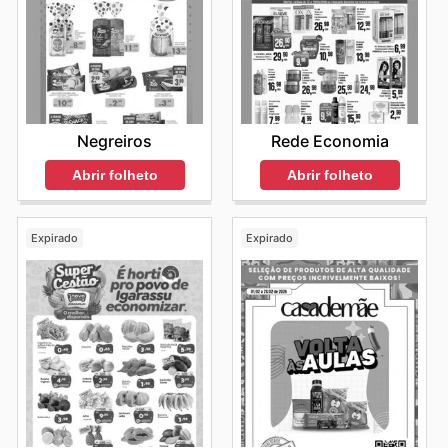
pensado em proporcionar o máximo benefício. Ao
acompanhar de perto os
Angeloni weekly ads
, os
clientes garantem que nenhuma promoção relevante
passe despercebida, otimizando assim o seu
orçamento. A conveniência de acessar tudo isso online,
a qualquer hora e de qualquer lugar, reforça o
compromisso do Angeloni em facilitar a vida de seus
Negreiros
Rede Economia
consumidores. Explorar as diversas categorias e
descobrir os
Angeloni deals
exclusivos torna a
Abrir folheto
Abrir folheto
experiência de compra não apenas econômica, mas
também prazerosa e eficiente. A dedicação em oferecer
valor se reflete em cada folheto, em cada anúncio, em
Expirado
Expirado
cada oferta disponibilizada.
Visite Angeloni's website today to explore the best deals
and start saving now.