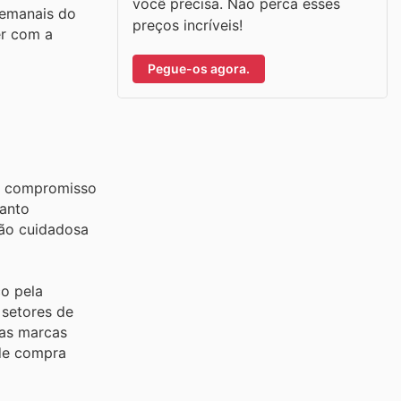
você precisa. Não perca esses
semanais do
preços incríveis!
er com a
Pegue-os agora.
lo compromisso
uanto
ção cuidadosa
o pela
 setores de
sas marcas
 de compra