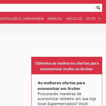
NSTRUÇÃO E JARDINAGEM
INFANTIL
VEÍCULOS
OUTROS
Obtenha as melhores ofertas para
economizar muito na Archer
As melhores ofertas para
economizar em Archer
Procurando maneiras de
economizar dinheiro em sua loja
local Supermercados? Você