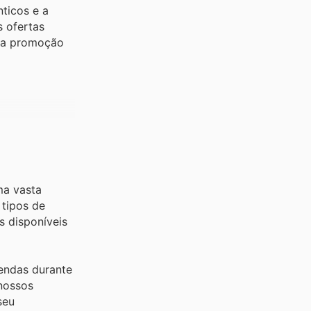
nticos e a
s ofertas
uma promoção
ma vasta
 tipos de
s disponíveis
vendas durante
 nossos
seu