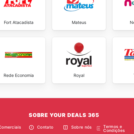
Fort Atacadista
Mateus
N
Rede Economia
Royal
SOBRE YOUR DEALS 365
Termos e
Comerciais
Contato
Sobre nós
Condições