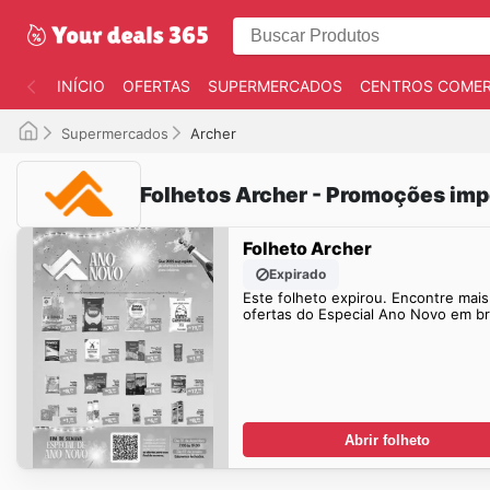
INÍCIO
OFERTAS
SUPERMERCADOS
CENTROS COMER
Supermercados
Archer
Folhetos Archer - Promoções imp
Folheto Archer
Expirado
Este folheto expirou. Encontre mais
ofertas do Especial Ano Novo em b
Abrir folheto